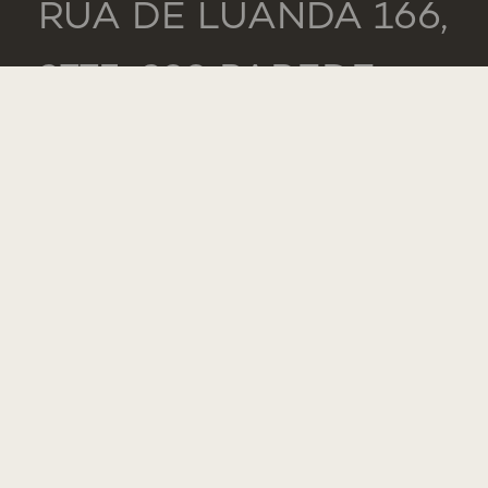
RUA DE LUANDA 166,
2775-233 PAREDE
PORTUGAL
GENERAL
TEL.: +351 218 803
000
CONTACTS