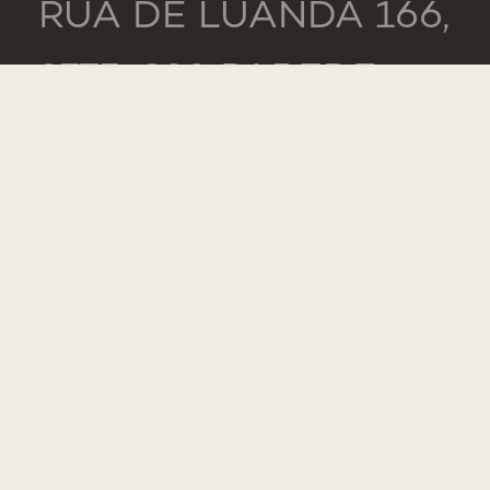
RUA DE LUANDA 166,
2775-233 PAREDE
PORTUGAL
GENERAL
TEL.: +351 218 803
000
CONTACTS