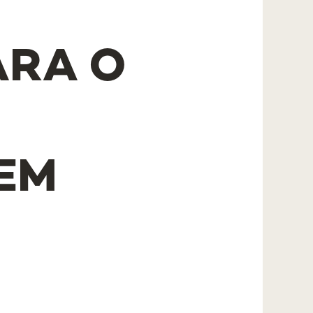
ARA O
 EM