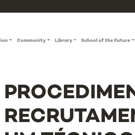
tion
Community
Library
School of the Future
PROCEDIME
RECRUTAME