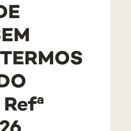
DE
SEM
 TERMOS
 DO
Refª
26