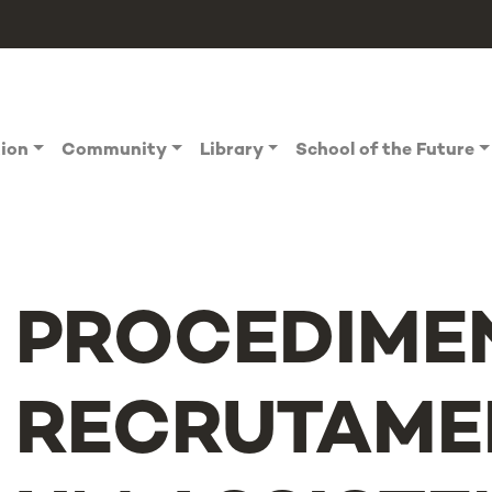
tion
Community
Library
School of the Future
PROCEDIME
RECRUTAME