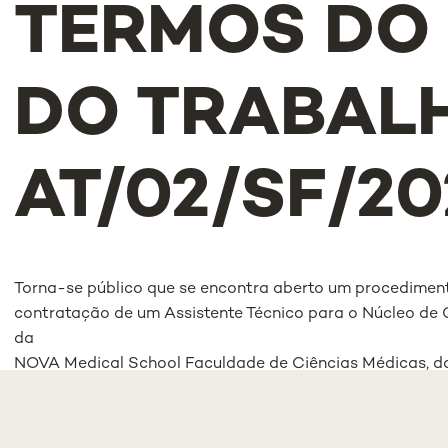
TERMOS DO
DO TRABALH
AT/02/SF/20
Torna-se público que se encontra aberto um procediment
contratação de um Assistente Técnico para o Núcleo de C
da
NOVA Medical School Faculdade de Ciências Médicas, d
regime de Contrato individual de Trabalho Sem termo no
abrigo do Regulamento dos não dirigentes da Universid
577/2017, de 31 de outubro, publicado no Diário da Repúblic