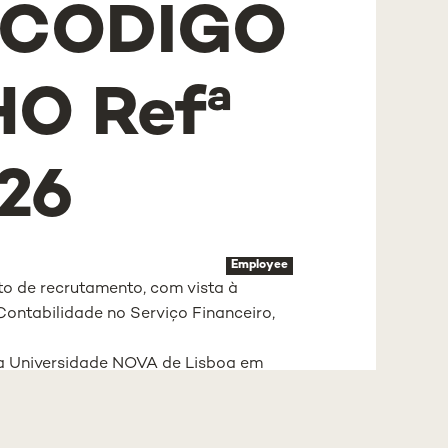
 CÓDIGO
O Refª
26
Employee
o de recrutamento, com vista à
ontabilidade no Serviço Financeiro,
a Universidade NOVA de Lisboa em
s termos do Código do Trabalho e ao
ade NOVA de Lisboa (Regulamento n.º
a, 2.ª Série, n.º 210, de 31 de