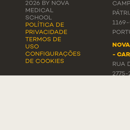
2026 BY NOVA
CAMP
MEDICAL
PÁTRI
SCHOOL
1169-
POLÍTICA DE
PRIVACIDADE
PORT
TERMOS DE
NOVA
USO
CONFIGURAÇÕES
- CA
DE COOKIES
RUA 
2775-
PORT
GERA
TEL.:
LIST