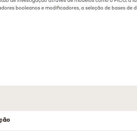
ão de investigação através de modelos como o PICO, a ide
dores booleanos e modificadores, a seleção de bases de d
ação