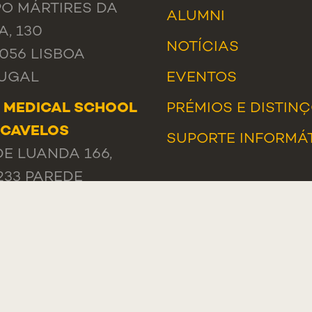
O MÁRTIRES DA
ALUMNI
A, 130
NOTÍCIAS
056 LISBOA
UGAL
EVENTOS
 MEDICAL SCHOOL
PRÉMIOS E DISTIN
RCAVELOS
SUPORTE INFORMÁ
DE LUANDA 166,
233 PAREDE
UGAL
L
 +351 218 803 000
A DE CONTACTOS