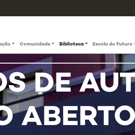
vação
Comunidade
Biblioteca
Escola do Futuro
OS DE AU
O ABERT