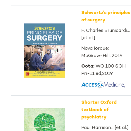
Schwartz's principles
of surgery
F. Charles Brunicardi...
[et al.]
Nova Iorque:
McGraw-Hill, 2019
Cota:
WO 100 SCH
Pri-11 ed,2019
Shorter Oxford
textbook of
psychiatry
Paul Harrison... [et al.]