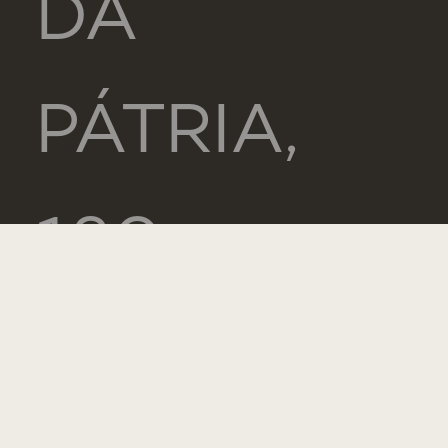
DA
PÁTRIA,
130
1169-056