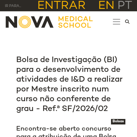
ENTRAR
EN
PT
IR PARA...
Bolsa de Investigação (BI)
para o desenvolvimento de
atividades de I&D a realizar
por Mestre inscrito num
curso não conferente de
grau - Ref.ª SF/2026/02
Bolsas
Encontra-se aberto concurso
para a atribuição de uma Bolsa