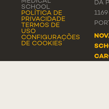
MEDICAL
DA P
SCHOOL
116
POLÍTICA DE
PRIVACIDADE
POR
TERMOS DE
USO
NOV
CONFIGURAÇÕES
DE COOKIES
SCH
CAR
RUA
166,
277
POR