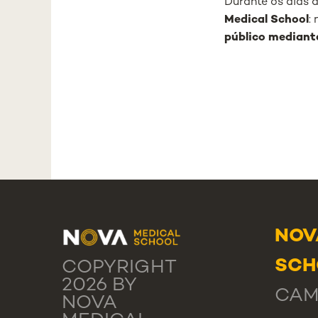
Durante os dias 
Medical School
:
público median
NOV
SCH
COPYRIGHT
2026 BY
CAM
NOVA