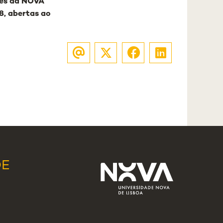
res da NOVA
 8, abertas ao
DE