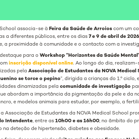
School associa-se à
Feira da Saúde de Arroios
com um co
das a diferentes públicos, entre os dias
7 e 9 de abril de 202
de, a proximidade à comunidade e o contacto com a investi
, destaque para o
Workshop “Horizontes da Saúde Mental
 com
inscrição disponível online
. Ao longo do dia, realiza
mizadas pela
Associação de Estudantes da NOVA Medical 
uenino se torce o pepino
”, dirigida a crianças do 1.º ciclo
vidades dinamizadas pela
comunidade de investigação
pa
 que abordam a importância da pigmentação da pele e da n
cro, e modelos animais para estudar, por exemplo, a fertil
, a Associação de Estudantes da NOVA Medical School pr
do Intendente
, entre as
10h00 e as 16h00
, no âmbito do p
 na deteção de hipertensão, diabetes e obesidade.