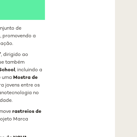
njunto de
6
, promovendo a
gação.
”
, dirigido ao
m-se também
School
, incluindo a
, e uma
Mostra de
ra jovens entre os
anotecnologia no
idade.
omove
rastreios de
rojeto Marca