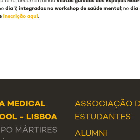
da feira, decorrem ainda
visitas guiadas aos Espaços Nob
 no
dia 7, integradas no workshop de saúde mental
; no
dia
te
inscrição aqui
.
A MEDICAL
ASSOCIAÇÃO 
OOL - LISBOA
ESTUDANTES
PO MÁRTIRES
ALUMNI