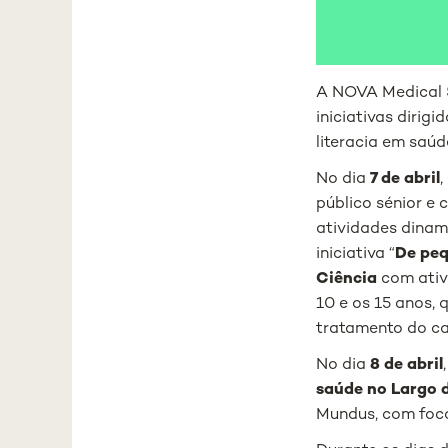
A NOVA Medical 
iniciativas dirigi
literacia em saú
No dia
7 de abril
público sénior e
atividades dina
iniciativa “
De peq
Ciência
com ati
10 e os 15 anos,
tratamento do can
No dia
8 de abril
saúde no Largo 
Mundus, com foco