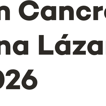
m Cancr
na Láza
026