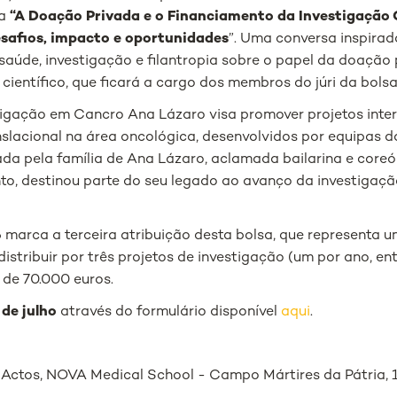
ma
“A Doação Privada e o Financiamento da Investigação 
esafios, impacto e oportunidades
”. Uma conversa inspirad
 saúde, investigação e filantropia sobre o papel da doação
ientífico, que ficará a cargo dos membros do júri da bolsa
tigação em Cancro Ana Lázaro visa promover projetos inter
nslacional na área oncológica, desenvolvidos por equipas
iada pela família de Ana Lázaro, aclamada bailarina e core
to, destinou parte do seu legado ao avanço da investigaçã
 marca a terceira atribuição desta bolsa, que representa u
distribuir por três projetos de investigação (um por ano, en
 de 70.000 euros.
 de julho
através do formulário disponível
aqui
.
 Actos, NOVA Medical School - Campo Mártires da Pátria, 