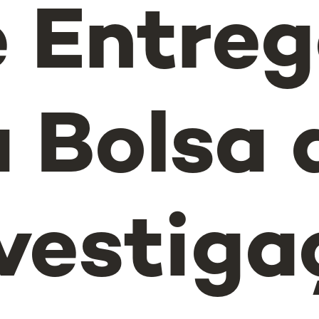
 Entre
 Bolsa 
vestiga