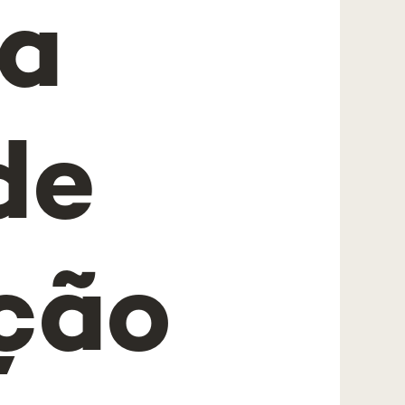
ga
de
ção