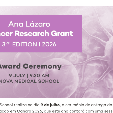
chool realiza no dia
9 de julho,
a cerimónia de entrega da
gação em Cancro 2026, que este ano contará com uma sess