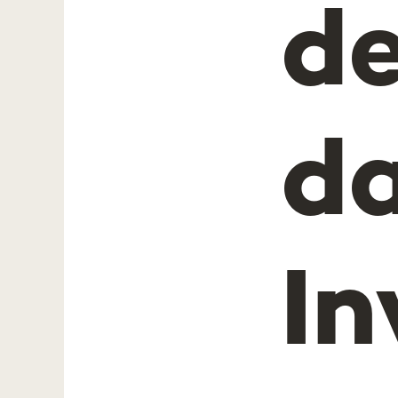
de
da
In