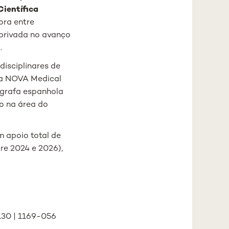
Científica
ora entre
 privada no avanço
.
disciplinares de
 da NOVA Medical
ógrafa espanhola
o na área do
m apoio total de
tre 2024 e 2026),
130 | 1169-056