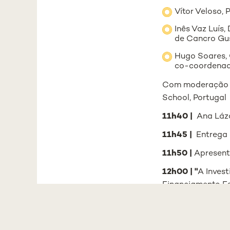
Vítor Veloso,
Inês Vaz Luís
de Cancro Gu
Hugo Soares, 
co-coordenado
Com moderação d
School, Portugal
11h40 |
Ana Láza
11h45 |
Entrega 
11h50 |
Apresent
12h00 | "
A Inves
Financiamento Es
12h15 |
Sessão d
NOVA Medical S