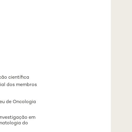
ão científica
cial dos membros
peu de Oncologia
 Investigação em
matologia do