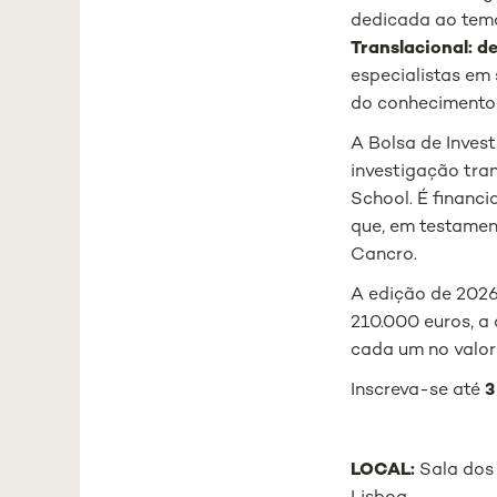
dedicada ao te
Translacional: d
especialistas em
do conhecimento c
A Bolsa de Inves
investigação tra
School. É financ
que, em testamen
Cancro.
A edição de 2026
210.000 euros, a 
cada um no valor
Inscreva-se até
3
LOCAL:
Sala dos