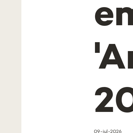
e
'A
2
09-jul-2026