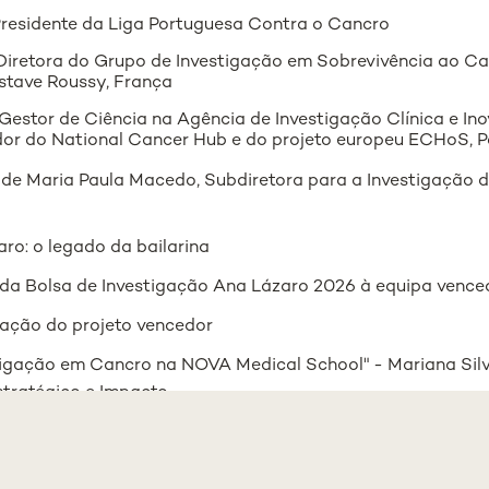
 Presidente da Liga Portuguesa Contra o Cancro
, Diretora do Grupo de Investigação em Sobrevivência ao Ca
stave Roussy, França
Gestor de Ciência na Agência de Investigação Clínica e I
r do National Cancer Hub e do projeto europeu ECHoS, P
e Maria Paula Macedo, Subdiretora para a Investigação 
ro: o legado da bailarina
da Bolsa de Investigação Ana Lázaro 2026 à equipa vence
ação do projeto vencedor
tigação em Cancro na NOVA Medical School" - Mariana Silv
tratégico e Impacto
e Encerramento - Maria Paula Macedo, Subdiretora para a 
chool