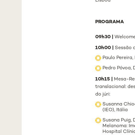
Lisboa
PROGRAMA
09h30 |
Welcome
10h00 |
Sessão d
Paulo Pereira,
Pedro Póvoa, 
10h15 |
Mesa-Redo
translacional: d
do júri:
Susanna Chioc
(IEO), Itália
Susana Puig, 
Melanoma: Ima
Hospital Clín