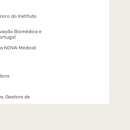
ncro do Instituto
novação Biomédica e
ortugal
da NOVA Medical
dora
a, Gestora de
Investigação da