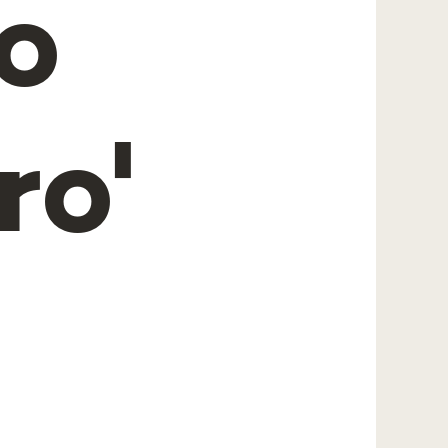
o
ro'