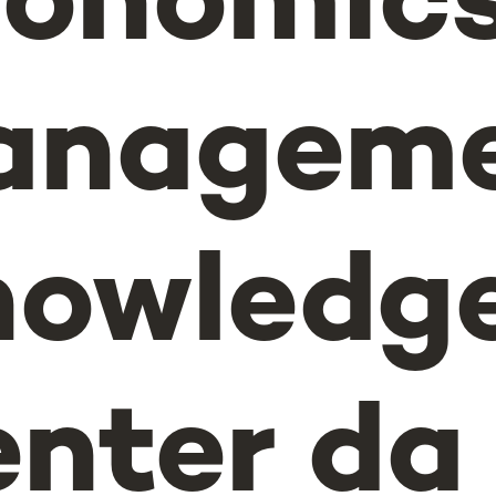
onomic
anagem
nowledg
nter da