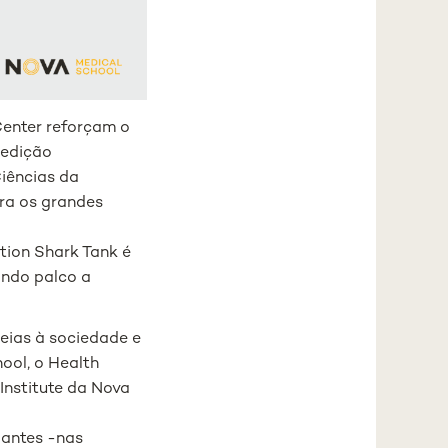
enter reforçam o
 edição
Ciências da
ra os grandes
tion Shark Tank é
ando palco a
deias à sociedade e
ool, o Health
nstitute da Nova
 antes -nas