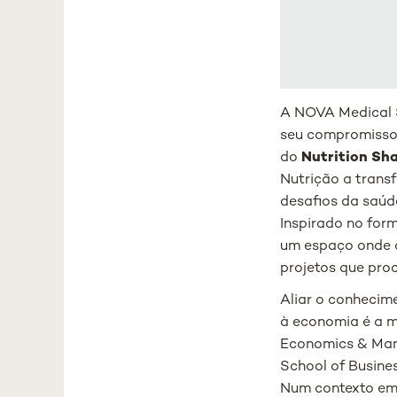
A NOVA Medical 
seu compromisso
do
Nutrition Sh
Nutrição a trans
desafios da saú
Inspirado no for
um espaço onde c
projetos que pro
Aliar o conhecime
à economia é a m
Economics & Man
School of Busine
Num contexto em 