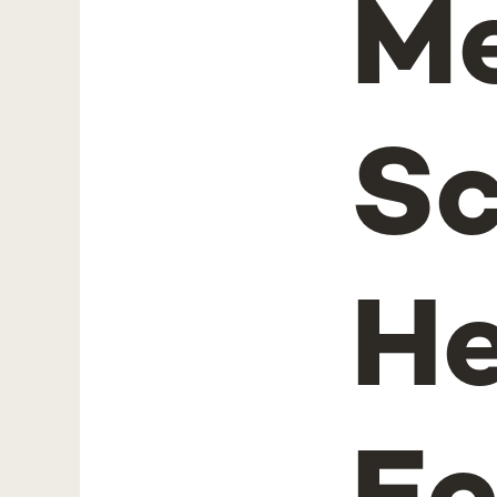
Me
Sc
He