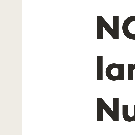
N
l
Nu