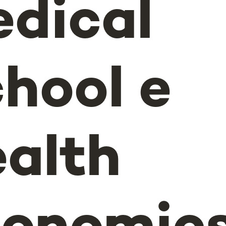
dical
hool e
alth