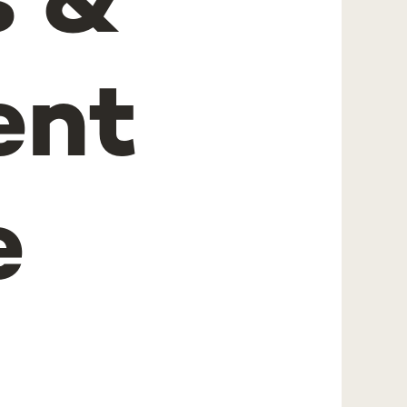
s &
ent
e