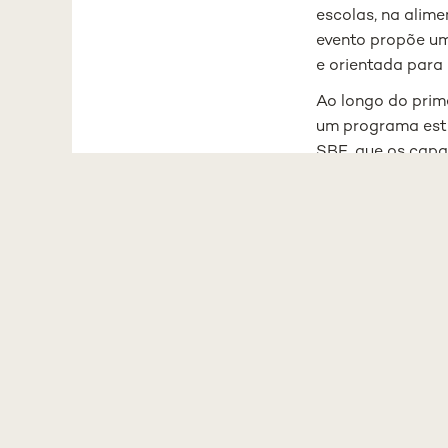
escolas, na alime
evento propõe um
e orientada para 
Ao longo do prim
um programa est
SBE, que os capac
sustentáveis e ap
No evento final, 
“Sharks” - compos
inovação e políti
contribui para a
representantes d
Multicare, Diave
“
O Nutrition Shar
devem apenas dom
liderar mudança 