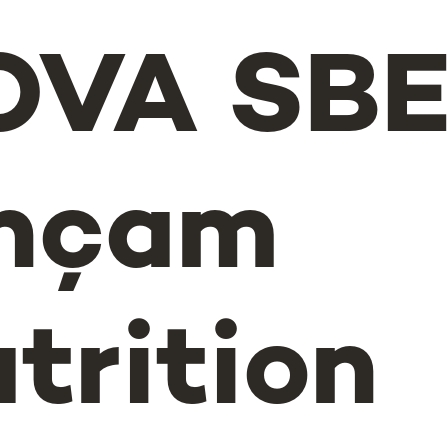
OVA SB
ançam
trition