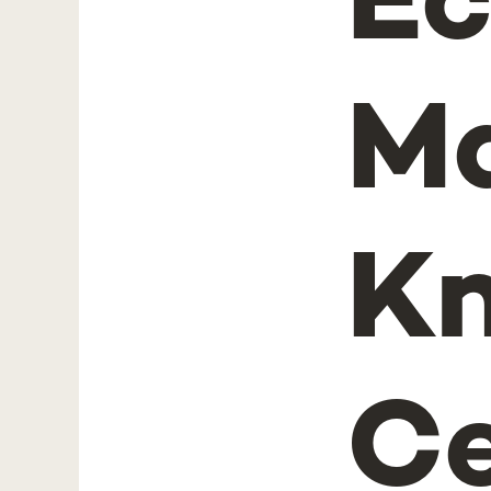
Ec
M
K
Ce