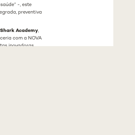
 saúde” -, este
egrada, preventiva
a
Shark Academy
,
rceria com a NOVA
tas inovadoras,
ialistas - os
ria, passando pela
, questiona e
s estão
ital da Luz,
 de saúde não
e criar soluções,
ição Calhau,