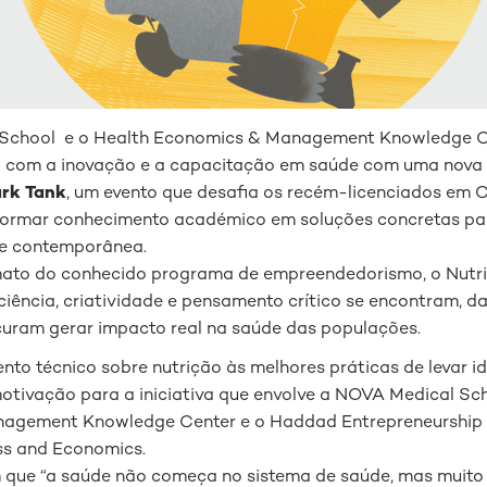
School e o Health Economics & Management Knowledge C
 com a inovação e a capacitação em saúde com uma nova
ark Tank
, um evento que desafia os recém-licenciados em 
formar conhecimento académico em soluções concretas pa
de contemporânea.
mato do conhecido programa de empreendedorismo, o Nutri
iência, criatividade e pensamento crítico se encontram, d
curam gerar impacto real na saúde das populações.
nto técnico sobre nutrição às melhores práticas de levar i
otivação para a iniciativa que envolve a NOVA Medical Sch
agement Knowledge Center e o Haddad Entrepreneurship I
ss and Economics.
que “a saúde não começa no sistema de saúde, mas muito