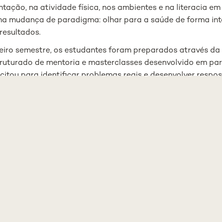
ntação, na atividade física, nos ambientes e na literacia em
a mudança de paradigma: olhar para a saúde de forma int
resultados.
eiro semestre, os estudantes foram preparados através d
ruturado de mentoria e masterclasses desenvolvido em pa
itou para identificar problemas reais e desenvolver respos
licáveis ao ecossistema da saúde.
as equipas apresentam os seus projetos a um painel de espec
to por líderes de diferentes áreas, desde a saúde à indúst
cas públicas. Mais do que avaliar ideias, este painel desafia
 maturação das soluções apresentadas. Entre os convidado
e organizações de referência como Nestlé, CUF, Médis, Hosp
rum, Taguspark, Sonae MC, entre outros.
k Tank nasce da convicção de que os futuros profissionais
inar o conhecimento científico, mas também ser capazes d
e gerar impacto real na vida das pessoas
”, sublinha Conce