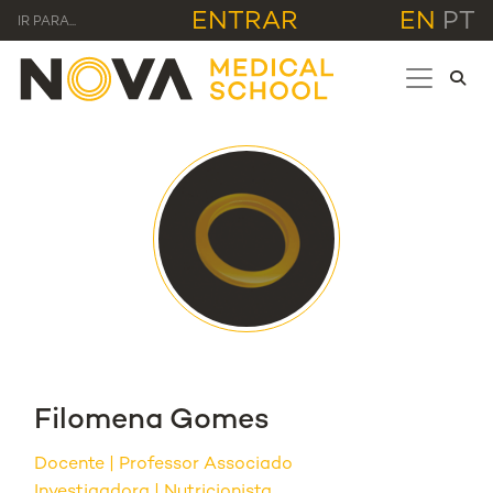
ENTRAR
EN
PT
IR PARA...
Filomena Gomes
Docente
Professor Associado
Investigadora | Nutricionista