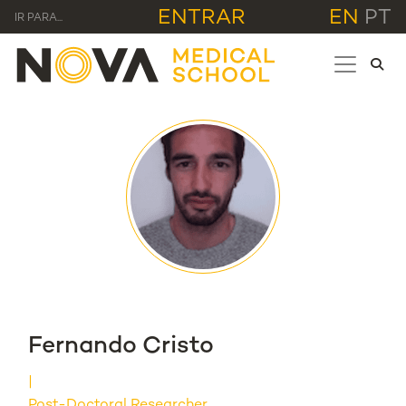
ENTRAR
EN
PT
IR PARA...
Fernando Cristo
Post-Doctoral Researcher