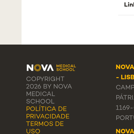
Lin
NOVA
- LIS
COPYRIGHT
2026 BY NOVA
CAMP
MEDICAL
PÁTRI
SCHOOL
1169
POLÍTICA DE
PRIVACIDADE
PORT
TERMOS DE
USO
NOVA