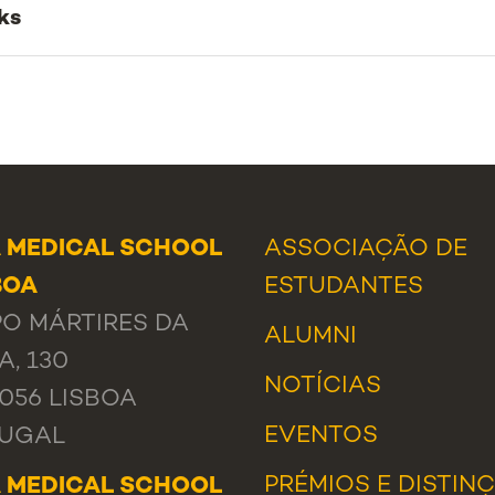
ks
 MEDICAL SCHOOL
ASSOCIAÇÃO DE
BOA
ESTUDANTES
O MÁRTIRES DA
ALUMNI
A, 130
NOTÍCIAS
-056 LISBOA
EVENTOS
UGAL
PRÉMIOS E DISTIN
 MEDICAL SCHOOL