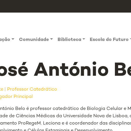
vação
Comunidade
Biblioteca
Escola do Futuro
osé António B
te
Professor Catedrático
gador Principal
ntónio Belo é professor catedrático de Biologia Celular e 
ade de Ciências Médicas da Universidade Nova de Lisboa
amento ProRegeM. Leciona e é coordenador das disciplinas 
olvimento e Células Estaminais e Desenvolvimento.