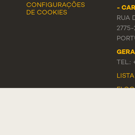
CONFIGURAÇÕES
- CA
DE COOKIES
RUA 
2775-
PORT
GERA
TEL.:
LIST
ELOG
RECL
PORT