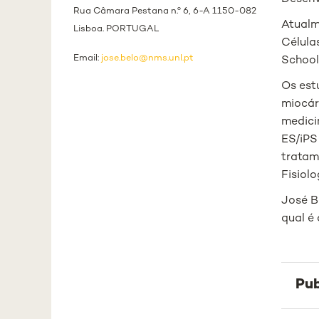
Rua Câmara Pestana n.º 6, 6-A 1150-082
Atualm
Lisboa. PORTUGAL
Célula
Email:
jose.belo@nms.unl.pt
School
Os est
miocár
medici
ES/iPS
tratam
Fisiol
José B
qual é
Pub