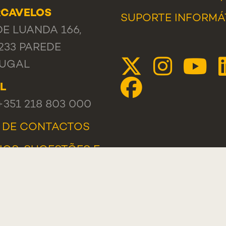
RCAVELOS
SUPORTE INFORMÁ
DE LUANDA 166,
233 PAREDE
UGAL
L
 +351 218 803 000
A DE CONTACTOS
IOS, SUGESTÕES E
AMAÇÕES
AL DE DENÚNCIAS