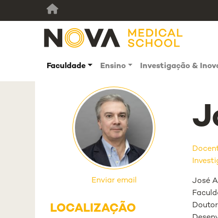
Faculdade
Ensino
Investigação & Ino
J
Docen
Investi
Enviar email
José A
Faculd
Doutor
LOCALIZAÇÃO
Desenv