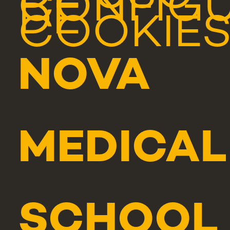
CONFIG
DE
COOKIE
NOVA
MEDICAL
SCHOOL