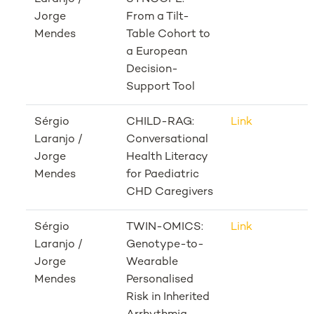
Jorge
From a Tilt-
Mendes
Table Cohort to
a European
Decision-
Support Tool
Sérgio
CHILD-RAG:
Link
Laranjo /
Conversational
Jorge
Health Literacy
Mendes
for Paediatric
CHD Caregivers
Sérgio
TWIN-OMICS:
Link
Laranjo /
Genotype-to-
Jorge
Wearable
Mendes
Personalised
Risk in Inherited