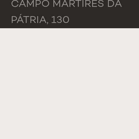
CAMPO MÁRTIRES DA
PÁTRIA, 130
1169-056 LISBOA
PORTUGAL
NOVA MEDICAL
SCHOOL -
CARCAVELOS
RUA DE LUANDA 166,
2775-233 PAREDE