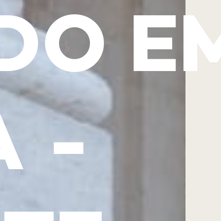
DO E
 -