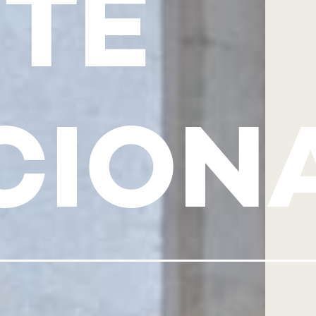
TE
CION