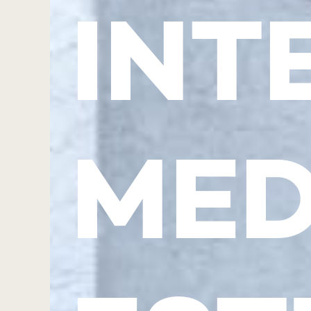
INT
MED