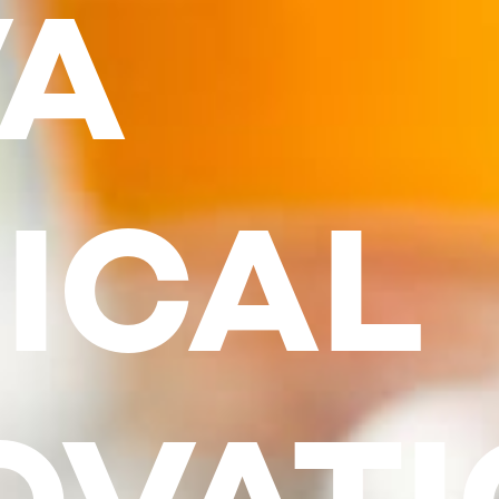
A
ICAL