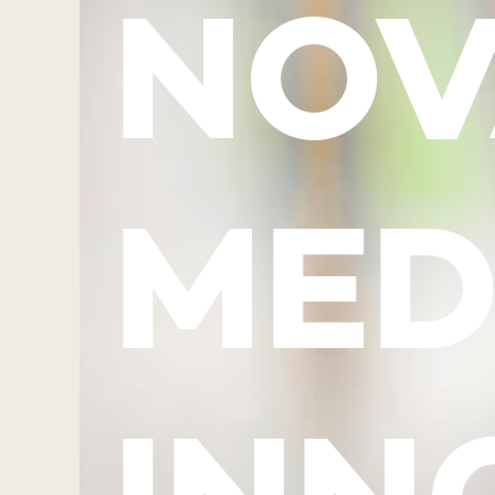
NOV
MED