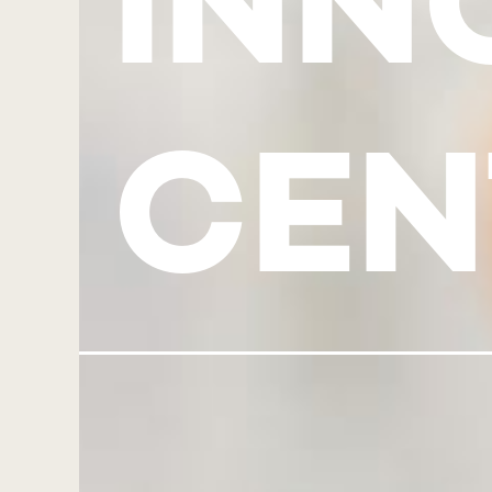
INN
CEN