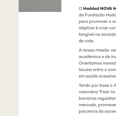
O
Haddad NOVA Me
da Fundação Hadda
para promover o e
objetivo é criar c
tangível na socie
de vida.
A nossa missão va
académica e de in
Orientamos inovado
lacuna entre o con
em saúde acessívei
Tendo por base o 
visionária "Fast-t
barreiras regulata
mercado, promovem
parceiros da socied