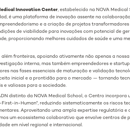
dical Innovation Center
, estabelecido na NOVA Medical
d, é uma plataforma de inovação assente na colaboração i
mpreendedorismo e a criação de projetos transformadores 
ondições de viabilidade para inovações com potencial de ge
dade, proporcionando melhores cuidados de saúde e uma me
i além fronteiras, apoiando ativamente não apenas a noss
vestigação interna, mas também empreendedores e startup
res nas fases essenciais de maturação e validação tecnol
ceito inicial e a prontidão para o mercado — tornando tec
s e valiosas para a sociedade.
ADN distinto da NOVA Medical School, o Centro incorpor
o-First-in-Human", reduzindo sistematicamente os riscos te
mentares. Aproveitando uma ampla expertise regulatória e
os um ecossistema colaborativo que envolve centros de pe
ade em nível regional e internacional.