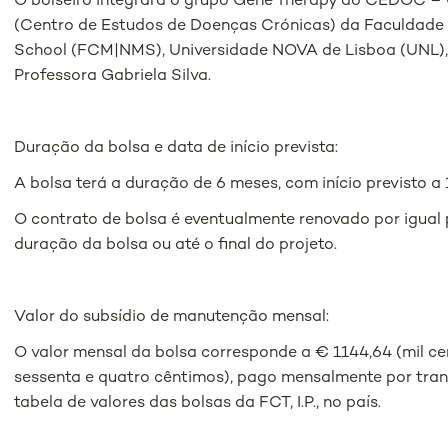
O bolseiro integrará o grupo Gene Therapy do CEDOC – 
(Centro de Estudos de Doenças Crónicas) da Faculdade
School (FCM|NMS), Universidade NOVA de Lisboa (UNL), s
Professora Gabriela Silva.
Duração da bolsa e data de início prevista:
A bolsa terá a duração de 6 meses, com início previsto a 1
O contrato de bolsa é eventualmente renovado por igual 
duração da bolsa ou até o final do projeto.
Valor do subsídio de manutenção mensal:
O valor mensal da bolsa corresponde a € 1144,64 (mil ce
sessenta e quatro cêntimos), pago mensalmente por tran
tabela de valores das bolsas da FCT, I.P., no país.