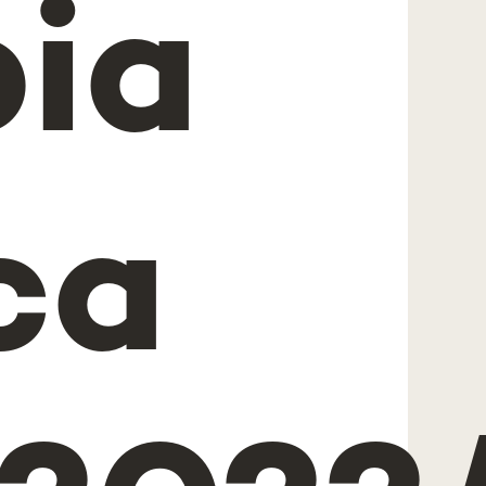
pia
ca