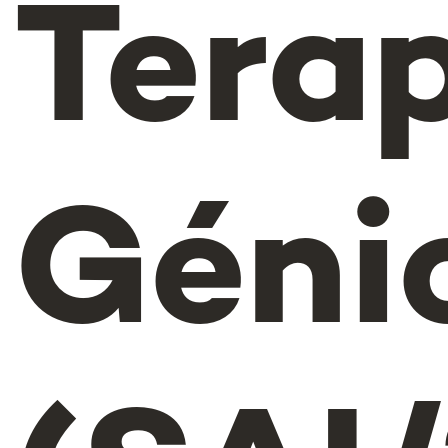
Tera
Géni