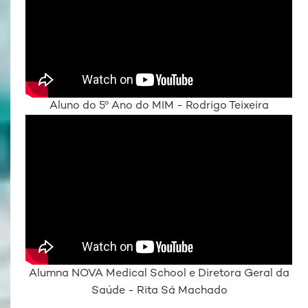
Aluno do 5º Ano do MIM - Rodrigo Teixeira
Alumna NOVA Medical School e Diretora Geral da
Saúde - Rita Sá Machado