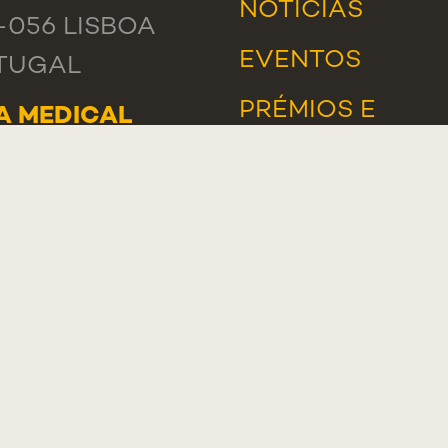
NOTÍCIAS
-056 LISBOA
EVENTOS
TUGAL
PRÉMIOS E
A MEDICAL
DISTINÇÕES
OOL -
CAVELOS
SUPORTE
DE LUANDA 166,
INFORMÁTICO
-233 PAREDE
TUGAL
AL
: +351 218 803