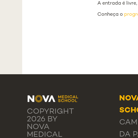
A entrada é livre
Conheça o
prog
NOV
SCH
COPYRIGHT
2026 BY
CAM
NOVA
DA P
MEDICAL