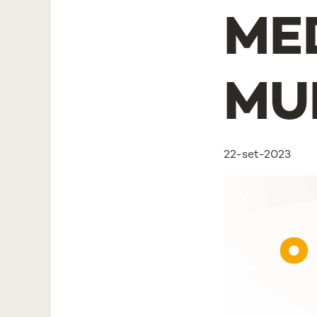
ME
MU
22-set-2023