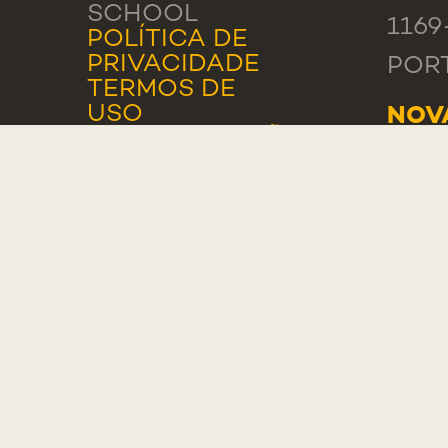
SCHOOL
1169
POLÍTICA DE
PRIVACIDADE
POR
TERMOS DE
USO
NOV
CONFIGURAÇÕES
SCH
DE COOKIES
CAR
RUA 
2775
POR
GER
TEL.
000