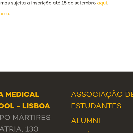
, mas sujeita a inscrição até 15 de setembro
aqui
.
rama
.
A MEDICAL
ASSOCIAÇÃO D
OOL - LISBOA
ESTUDANTES
PO MÁRTIRES
ALUMNI
ÁTRIA, 130