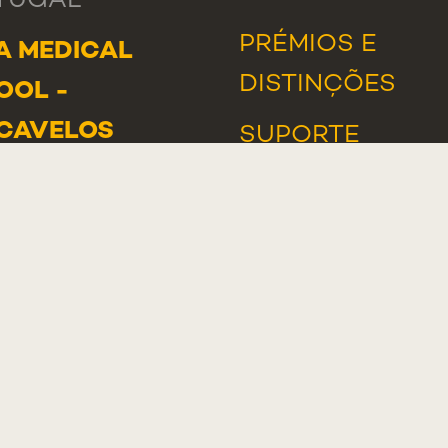
TUGAL
PRÉMIOS E
A MEDICAL
DISTINÇÕES
OOL -
CAVELOS
SUPORTE
DE LUANDA 166,
INFORMÁTICO
-233 PAREDE
TUGAL
AL
: +351 218 803
A DE