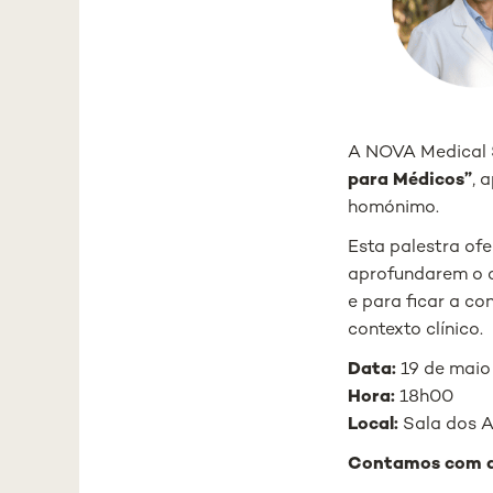
A NOVA Medical S
para Médicos”
, 
homónimo.
Esta palestra of
aprofundarem o c
e para ficar a c
contexto clínico.
Data:
19 de maio
Hora:
18h00
Local:
Sala dos A
Contamos com a