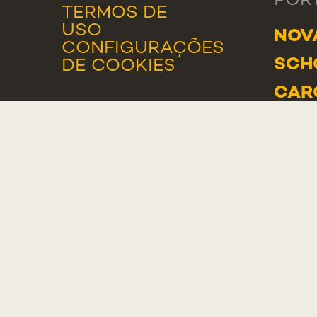
POR
TERMOS DE
USO
NOV
CONFIGURAÇÕES
SCH
DE COOKIES
CAR
RUA 
2775
POR
GER
TEL.
000
LIST