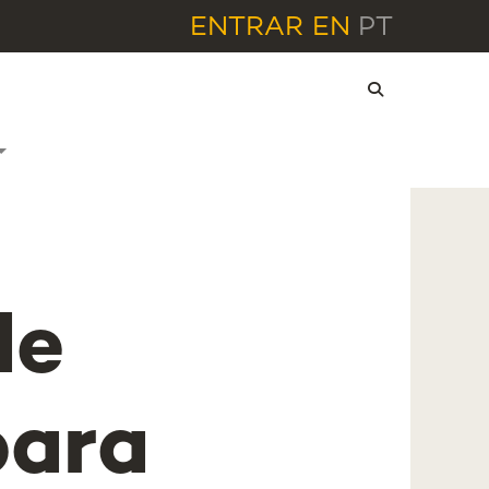
ENTRAR
EN
PT
de
para