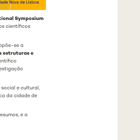
ational Symposium
s científicos
ropõe-se a
s estruturas e
ntífico
vestigação
ocial e cultural,
ica da cidade de
resumos, e a