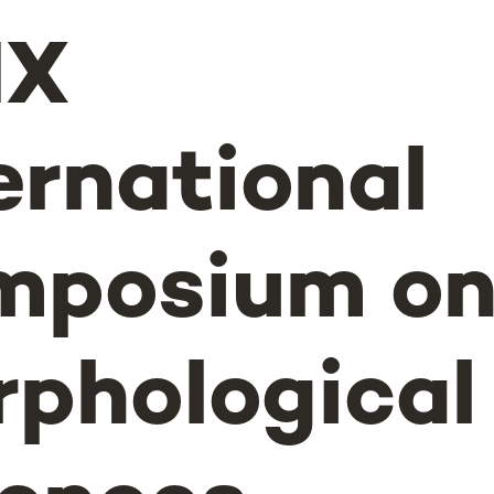
IX
ernational
mposium o
phological