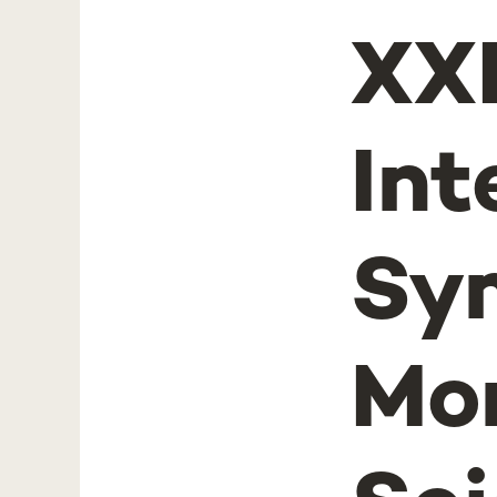
XX
Int
Sy
Mor