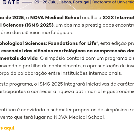
lho de 2025
, a
NOVA Medical School
acolhe o
XXIX Intern
l Sciences (ISMS 2025)
, um dos mais prestigiados encontro
 área das ciências morfológicas.
hological Sciences: Foundations for Life
”, esta edição p
 essencial das ciências morfológicas na compreensão da
mentais da vida
. O simpósio contará com um programa cie
ovendo a partilha de conhecimento, a apresentação de in
orço da colaboração entre instituições internacionais.
ste programa, o ISMS 2025 integrará iniciativas de caráter s
rticipantes a conhecer a riqueza patrimonial e gastronóm
ntífica é convidada a submeter propostas de simpósios e 
 evento que terá lugar na NOVA Medical School.
s aqui.