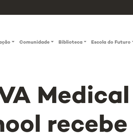
vação
Comunidade
Biblioteca
Escola do Futuro
VA Medical
ool recebe