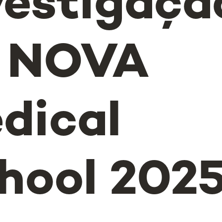
vestigaçã
 NOVA
dical
hool 202