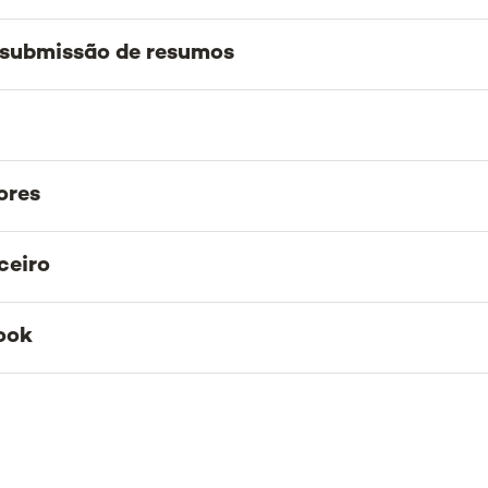
e submissão de resumos
ores
ceiro
ook