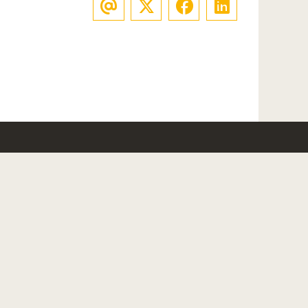
O
TES