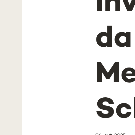
In
da
Me
Sc