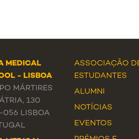
A MEDICAL
ASSOCIAÇÃO D
OOL - LISBOA
ESTUDANTES
PO MÁRTIRES
ALUMNI
ÁTRIA, 130
NOTÍCIAS
-056 LISBOA
EVENTOS
TUGAL