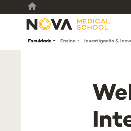
Faculdade
Ensino
Investigação & Ino
We
Int