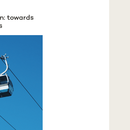
on: towards
s