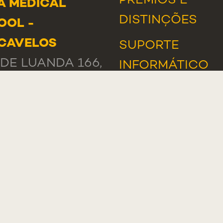
PRÉMIOS E
A MEDICAL
DISTINÇÕES
OOL -
CAVELOS
SUPORTE
DE LUANDA 166,
INFORMÁTICO
-233 PAREDE
TUGAL
AL
: +351 218 803
A DE
TACTOS