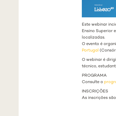
Este webinar inci
Ensino Superior 
localizadas.
O evento é organ
Portugal
(Consórc
O webinar é dirig
técnico, estudant
PROGRAMA
Consulte o
prog
INSCRIÇÕES
As inscrições são