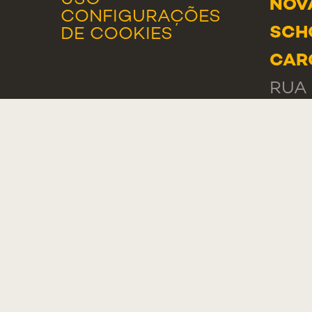
USO
NOV
CONFIGURAÇÕES
SCH
DE COOKIES
CAR
RUA 
2775
POR
GER
TEL.
000
LIST
CON