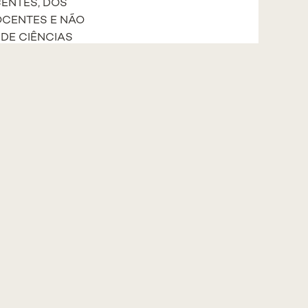
OCENTES, DOS
OCENTES E NÃO
DE CIÊNCIAS
 b), c), d) e f) do
tão, na sua
s 31.º e 32.º dos
 referida;
 investigadores;
e não
 dos alunos.
.nms.unl.pt