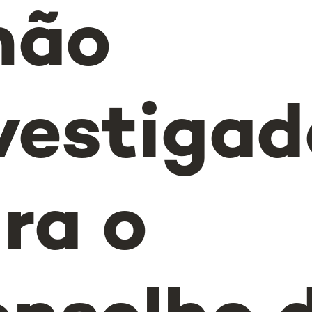
não
vestigad
ra o