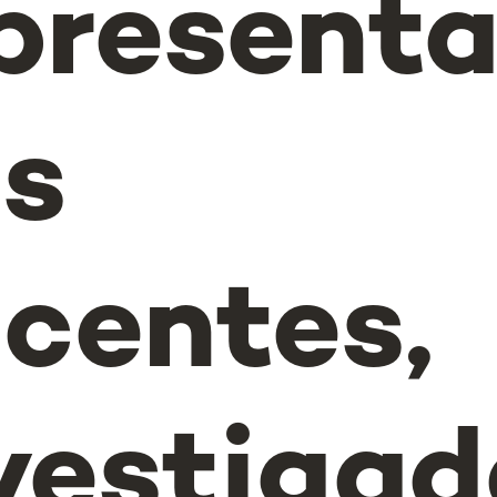
present
s
centes,
vestigad