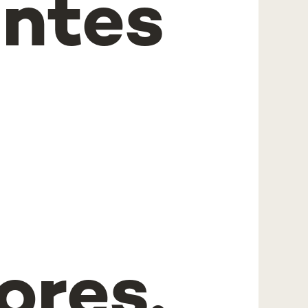
antes
ores,