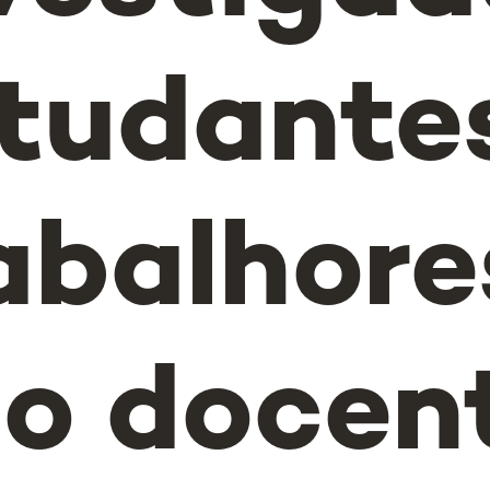
tudante
abalhore
o docen