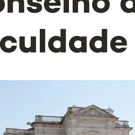
nselho 
culdade