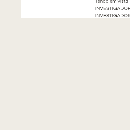
Tendo em vist
INVESTIGADO
INVESTIGADOR
MÉDICAS DA U
N.º 1 do Artigo
reunião de 17 d
Estatutos acima
Fixar o dia
Designar a 
Prof. Doutor
Prof. Doutor
Dra. Mónica
Investigado
Maria Vaz – 
Esta Comissão 
Poderá acompan