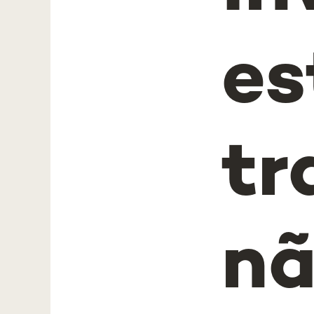
es
tr
nã