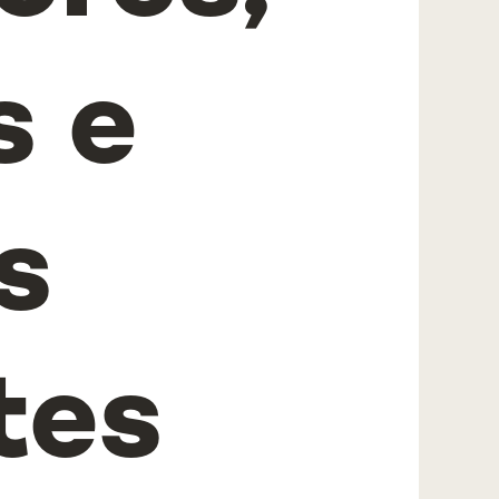
s e
s
tes