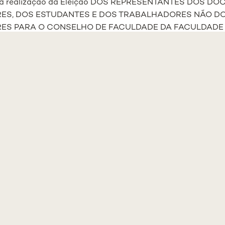
a a realização da Eleição DOS REPRESENTANTES DOS D
RES, DOS ESTUDANTES E DOS TRABALHADORES NÃO D
ES PARA O CONSELHO DE FACULDADE DA FACULDADE 
NIVERSIDADE NOVA DE LISBOA nos termos das
alíneas a),
 8.º dos Estatutos da FCM/NMS, a Direção/Conselho de Ges
e agosto de 2023, dando cumprimento ao disposto nos Artigo
 referidos, deliberou o seguinte:
 26 de setembro de 2023 para a realização da Eleição acima
Comissão Eleitoral, constituída pelos seguintes elementos:
 Roberto Palma dos Reis, na qualidade de Presidente;
 Luís Miguel Nabais Borrego – representante dos docentes e
 Belchior – representante dos Trabalhadores não Docentes 
res
Presidente da AEFCM e Estudante do 6º Ano, representante
é assessorada pelo gabinete jurídico da NMS.
har também toda a informação relativa à Eleição em
www