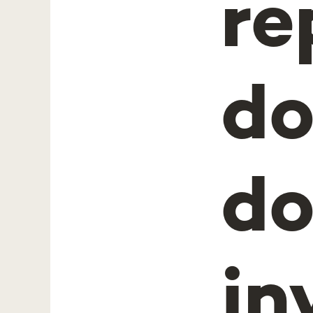
re
do
do
in