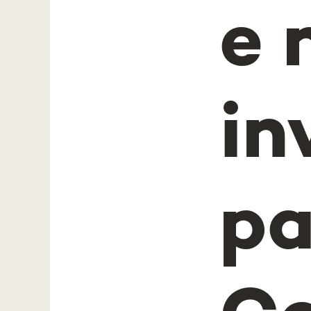
e 
in
pa