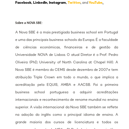
Facebook
,
LinkedIn
,
Instagram
,
Twitter
,
and
YouTube
.
Sobre a NOVA SBE:
A Nova SBE é a mais prestigiada business school em Portugal
e uma das principais business schools da Europa. É a faculdade
de ciências económicas, financeiras e de gestão da
Universidade NOVA de Lisboa. O atual Diretor é o Prof. Pedro
Oliveira (PhD, University of North Carolina at Chapel Hill). A
Nova SBE é membro do CEMS desde dezembro de 2007 e tem
atribuição Triple Crown em todo o mundo, o que implica a
acreditação pela EQUIS, AMBA e AACSB. Foi a primeira
business school portuguesa a adquirir acreditações
internacionais e reconhecimento de renome mundial no ensino
superior. A visão internacional da Nova SBE também se reflete
na adoção do inglês como o principal idioma de ensino. A
grande maioria dos cursos de licenciatura e todos os