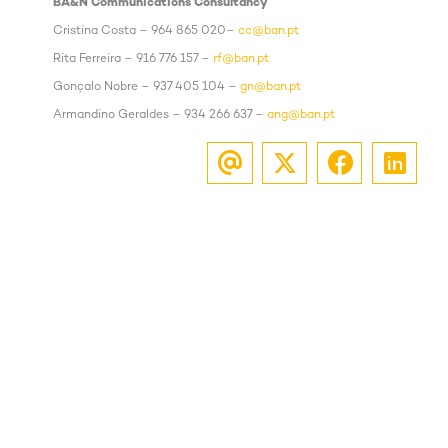
BA&N Communications Consultancy
Cristina Costa – 964 865 020–
cc@ban.pt
Rita Ferreira – 916 776 157 –
rf@ban.pt
Gonçalo Nobre – 937 405 104 –
gn@ban.pt
Armandino Geraldes – 934 266 637 –
ang@ban.pt