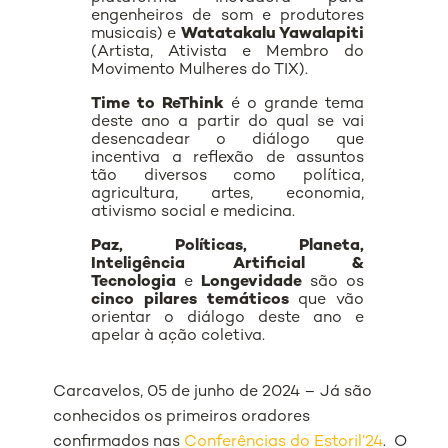
engenheiros de som e produtores
musicais) e
Watatakalu Yawalapiti
(Artista, Ativista e Membro do
Movimento Mulheres do TIX).
Time to ReThink
é o grande tema
deste ano a partir do qual se vai
desencadear o diálogo que
incentiva a reflexão de assuntos
tão diversos como política,
agricultura, artes, economia,
ativismo social e medicina.
Paz, Políticas, Planeta,
Inteligência Artificial &
Tecnologia
e
Longevidade
são os
cinco pilares
temáticos
que vão
orientar o diálogo deste ano e
apelar à ação coletiva.
Carcavelos, 05 de junho de 2024 – Já são
conhecidos os primeiros oradores
confirmados nas
Conferências do Estoril’24
. O