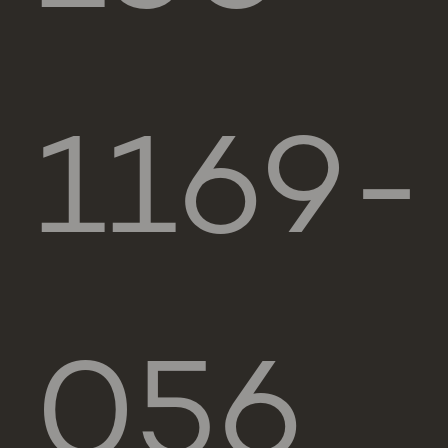
1169-
056