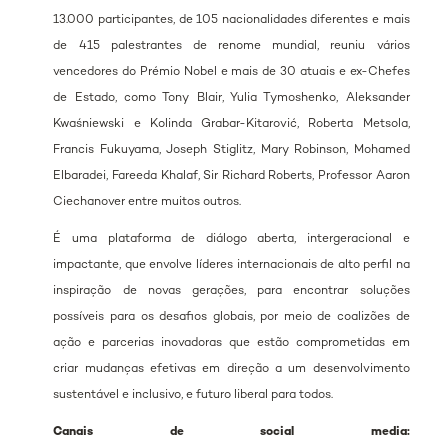
13.000 participantes, de 105 nacionalidades diferentes e mais
de 415 palestrantes de renome mundial, reuniu vários
vencedores do Prémio Nobel e mais de 30 atuais e ex-Chefes
de Estado, como Tony Blair, Yulia Tymoshenko, Aleksander
Kwaśniewski e Kolinda Grabar-Kitarović, Roberta Metsola,
Francis Fukuyama, Joseph Stiglitz, Mary Robinson, Mohamed
Elbaradei, Fareeda Khalaf, Sir Richard Roberts, Professor Aaron
Ciechanover entre muitos outros.
É uma plataforma de diálogo aberta, intergeracional e
impactante, que envolve líderes internacionais de alto perfil na
inspiração de novas gerações, para encontrar soluções
possíveis para os desafios globais, por meio de coalizões de
ação e parcerias inovadoras que estão comprometidas em
criar mudanças efetivas em direção a um desenvolvimento
sustentável e inclusivo, e futuro liberal para todos.
Canais de social media: