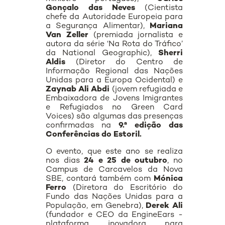
Gonçalo
das Neves
(Cientista
chefe da Autoridade Europeia para
a Segurança Alimentar),
Mariana
Van Zeller
(premiada jornalista e
autora da série ‘
Na Rota do Tráfico
’
da National Geographic),
Sherri
Aldis
(Diretor do Centro de
Informação Regional das Nações
Unidas para a Europa Ocidental) e
Zaynab Ali Abdi
(jovem refugiada e
Embaixadora de Jovens Imigrantes
e Refugiados no Green Card
Voices) são algumas das presenças
confirmadas na
9.ª edição das
Conferências do Estoril.
O evento, que este ano se realiza
nos dias
24 e 25 de outubro
, no
Campus
de Carcavelos da Nova
SBE, contará também com
Mónica
Ferro
(Diretora do Escritório do
Fundo das Nações Unidas para a
População, em Genebra),
Derek Ali
(fundador e CEO da EngineEars -
plataforma inovadora para