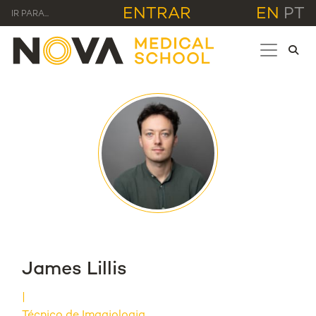
ENTRAR
EN
PT
IR PARA...
James Lillis
Técnico de Imagiologia