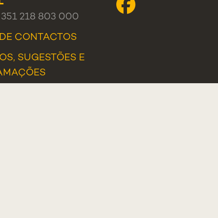
L
+351 218 803 000
 DE CONTACTOS
OS, SUGESTÕES E
AMAÇÕES
AL DE DENÚNCIAS
Programa Lisboa 2030