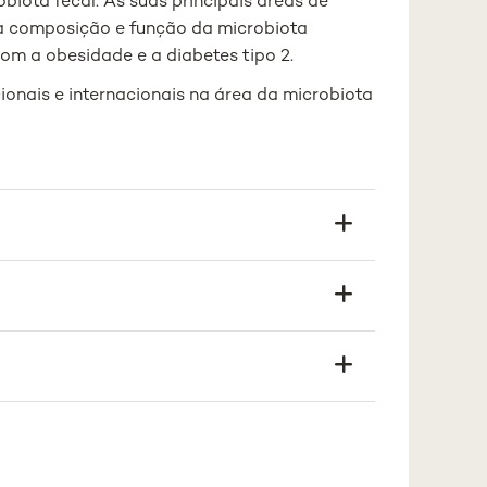
biota fecal. As suas principais áreas de
 na composição e função da microbiota
com a obesidade e a diabetes tipo 2.
cionais e internacionais na área da microbiota