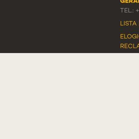
GERA
TEL.: 
LISTA
ELOGI
RECL
PORT
Plano de Recuperação e Resiliência (PRR)