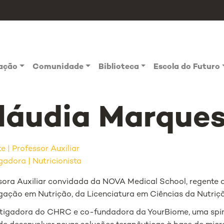
vação
Comunidade
Biblioteca
Escola do Futuro
láudia Marque
te
Professor Auxiliar
gadora | Nutricionista
sora Auxiliar convidada da NOVA Medical School, regente
igação em Nutrição, da Licenciatura em Ciências da Nutriç
stigadora do CHRC e co-fundadora da YourBiome, uma spin