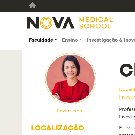
Faculdade
Ensino
Investigação & Ino
C
Docen
Investi
Profes
Enviar email
Invest
LOCALIZAÇÃO
É inve