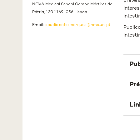
preten
NOVA Medical School Campo Mártires da
intere
Pátria, 130 1169-056 Lisboa
intest
Email:
claudia.sofia.marques@nms.unl.pt
Publico
intesti
Pub
Pr
Lin