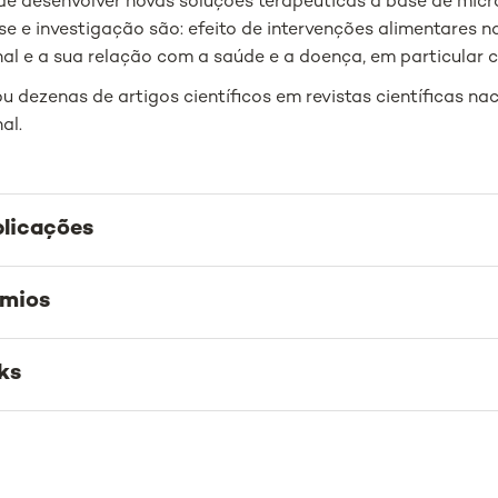
de desenvolver novas soluções terapêuticas à base de micro
sse e investigação são: efeito de intervenções alimentares
inal e a sua relação com a saúde e a doença, em particular 
u dezenas de artigos científicos em revistas científicas na
nal.
licações
émios
ks