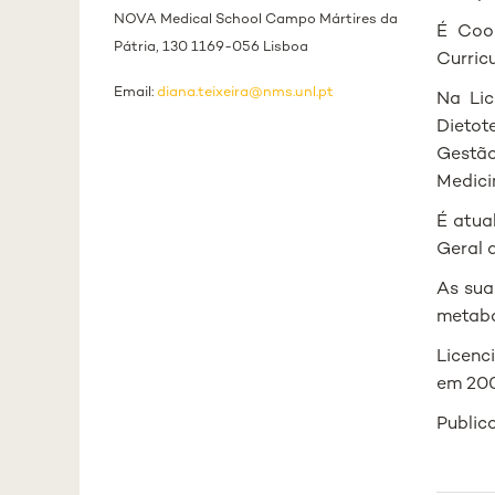
NOVA Medical School Campo Mártires da
É Coo
Pátria, 130 1169-056 Lisboa
Curric
Email:
diana.teixeira@nms.unl.pt
Na Lic
Dietot
Gestão
Medici
É atua
Geral 
As sua
metabó
Licenc
em 200
Publico