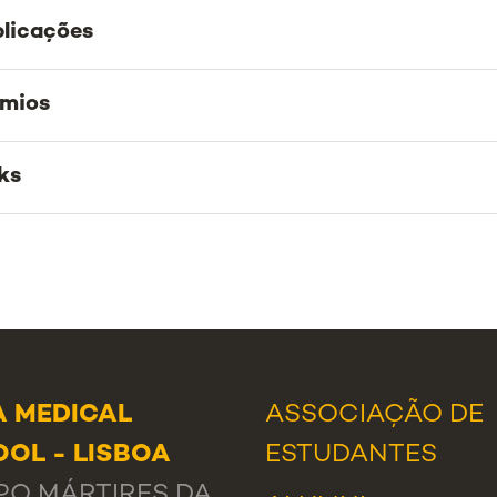
licações
émios
ks
 MEDICAL
ASSOCIAÇÃO DE
OL - LISBOA
ESTUDANTES
O MÁRTIRES DA