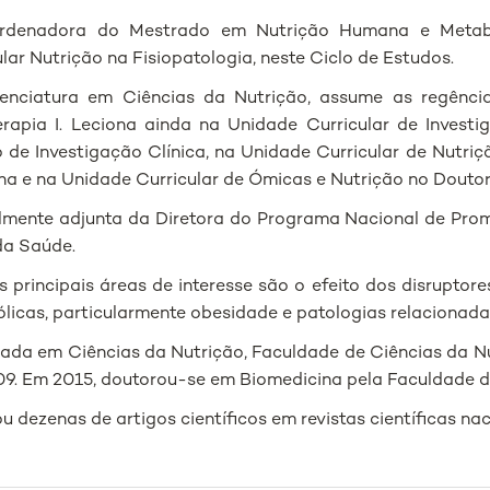
rdenadora do Mestrado em Nutrição Humana e Metabo
ular Nutrição na Fisiopatologia, neste Ciclo de Estudos.
enciatura em Ciências da Nutrição, assume as regênci
erapia I. Leciona ainda na Unidade Curricular de Inves
 de Investigação Clínica, na Unidade Curricular de Nutri
na e na Unidade Curricular de Ómicas e Nutrição no Dout
lmente adjunta da Diretora do Programa Nacional de Pr
da Saúde.
s principais áreas de interesse são o efeito dos disrupto
licas, particularmente obesidade e patologias relacionad
iada em Ciências da Nutrição, Faculdade de Ciências da Nu
9. Em 2015, doutorou-se em Biomedicina pela Faculdade d
u dezenas de artigos científicos em revistas científicas nac