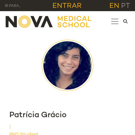
ENTRAR
EN
PT
IR PARA...
Patrícia Grácio
PhD Student