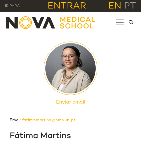
ENTRAR
EN
PT
IR PARA...
Enviar email
Email:
fatima.martins@nms.unl.pt
Fátima Martins