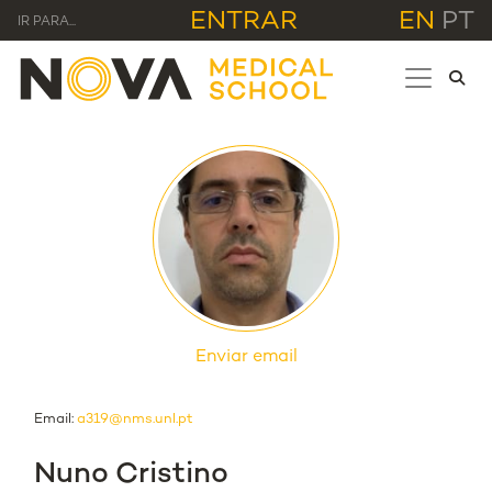
ENTRAR
EN
PT
IR PARA...
Enviar email
Email:
a319@nms.unl.pt
Nuno Cristino