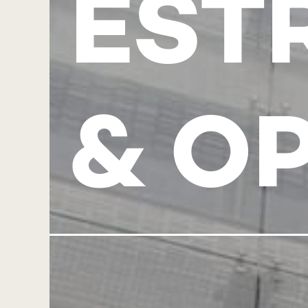
EST
& O