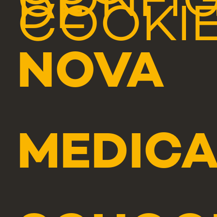
CONFI
DE
COOKI
NOVA
MEDICA