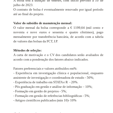
A bolsa terá a duração de 6meses, com início previsto a 10 de
julho de 2023.
O contrato de bolsa é eventualmente renovado por igual período
até ao final do projeto.
Valor do subsídio de manutenção mensal:
O valor mensal da bolsa corresponde a € 1199,64 (mil cento e
noventa e nove euros e sessenta e quatro cêntimos), pago
mensalmente por transferência bancária, de acordo com a tabela
de valores das bolsas da FCT, I.P.
Métodos de seleção:
A carta de motivação e o CV dos candidatos serão avaliados de
acordo com a ponderação dos fatores abaixo indicados.
Fatores preferenciais e valores atribuídos em%:
- Experiência em investigação clínica e populacional, enquanto
assistente de investigação e coordenadora de estudo - 50%;
- Experiência de trabalho em STATA e R
- 20%.
- Pós graduação em gestão e análise de informação – 10%;
- Formação em gestão de projetos - 5%;
- Formação em gestão de referências bibliográficas - 5%;
- Artigos científicos publicados (min 10)- 10%