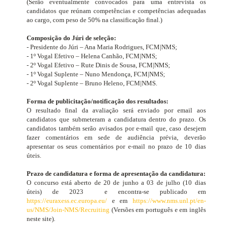
(Serão eventualmente convocados para uma entrevista os
candidatos que reúnam competências e competências adequadas
ao cargo, com peso de 50% na classificação final.)
Composição do Júri de seleção:
- Presidente do Júri – Ana Maria Rodrigues, FCM|NMS;
- 1º Vogal Efetivo – Helena Canhão, FCM|NMS;
- 2º Vogal Efetivo – Rute Dinis de Sousa, FCM|NMS;
- 1º Vogal Suplente – Nuno Mendonça, FCM|NMS;
- 2º Vogal Suplente – Bruno Heleno, FCM|NMS.
Forma de publicitação/notificação dos resultados:
O resultado final da avaliação será enviado por email aos
candidatos que submeteram a candidatura dentro do prazo. Os
candidatos também serão avisados ​​por e-mail que, caso desejem
fazer comentários em sede de audiência prévia, deverão
apresentar os seus comentários por e-mail no prazo de 10 dias
úteis.
Prazo de candidatura e forma de apresentação da candidatura:
O concurso está aberto de 20 de junho a 03 de julho
(10 dias
úteis)
de 2023
e encontra-se publicado em
https://euraxess.ec.europa.eu/
e em
https://www.nms.unl.pt/en-
us/NMS/Join-NMS/Recruiting
(Versões em português e em inglês
neste site).