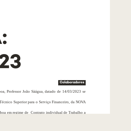
:
23
Colaboradores
oa, Professor João Sàágua, datado de 14/03/2023 se
 Técnico Superior para o Serviço Financeiro, da NOVA
sboa em regime de
Contrato individual de Trabalho
a
o dos dirigentes da Universidade NOVA de Lisboa