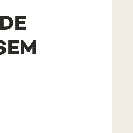
 DE
SEM
S