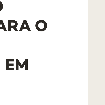
O
ARA O
 EM