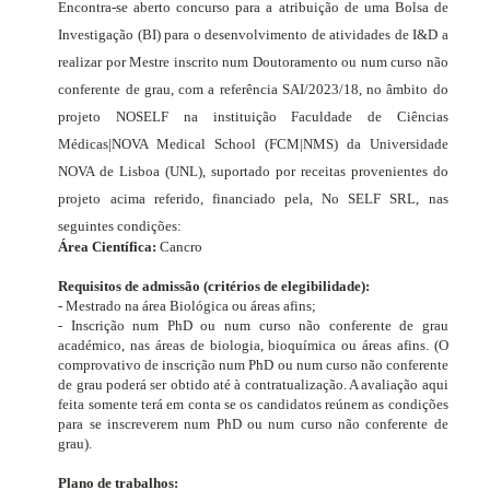
Encontra-se aberto concurso para a atribuição de uma Bolsa de
Investigação (BI) para o desenvolvimento de atividades de I&D a
realizar por Mestre inscrito num Doutoramento ou num curso não
conferente de grau, com a referência SAI/2023/18, no âmbito do
projeto
NOSELF
na instituição Faculdade de Ciências
Médicas|NOVA Medical School (FCM|NMS) da Universidade
NOVA de Lisboa (UNL), suportado por receitas provenientes do
projeto acima referido, financiado pela, No SELF SRL, nas
seguintes condições:
Área Científica:
Cancro
Requisitos de admissão (critérios de elegibilidade):
- Mestrado na área Biológica ou áreas afins;
- Inscrição num PhD ou num curso não conferente de grau
académico, nas áreas de biologia, bioquímica ou áreas afins. (O
comprovativo de inscrição num PhD ou num curso não conferente
de grau poderá ser obtido até à contratualização. A avaliação aqui
feita somente terá em conta se os candidatos reúnem as condições
para se inscreverem num PhD ou num curso não conferente de
grau).
Plano de trabalhos: