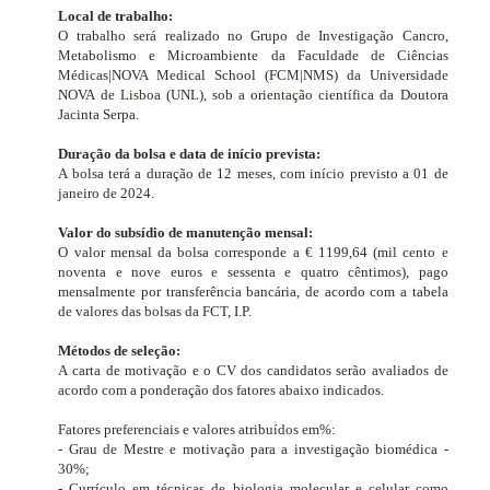
Local de trabalho:
O trabalho será realizado no Grupo de Investigação Cancro,
Metabolismo e Microambiente
da Faculdade de Ciências
Médicas|NOVA Medical School (FCM|NMS) da Universidade
NOVA de Lisboa (UNL), sob a orientação científica da Doutora
Jacinta Serpa.
Duração da bolsa e data de início prevista:
A bolsa terá a duração de 12 meses, com início previsto a 01 de
janeiro de 2024.
Valor do subsídio de manutenção mensal:
O valor mensal da bolsa corresponde a € 1199,64 (mil cento e
noventa e nove euros e sessenta e quatro cêntimos), pago
mensalmente por transferência bancária, de acordo com a tabela
de valores das bolsas da FCT, I.P.
Métodos de seleção:
A carta de motivação e o CV dos candidatos serão avaliados de
acordo com a ponderação dos fatores abaixo indicados.
Fatores preferenciais e valores atribuídos em%:
- Grau de Mestre e motivação para a investigação biomédica -
30%;
- Currículo em técnicas de biologia molecular e celular como