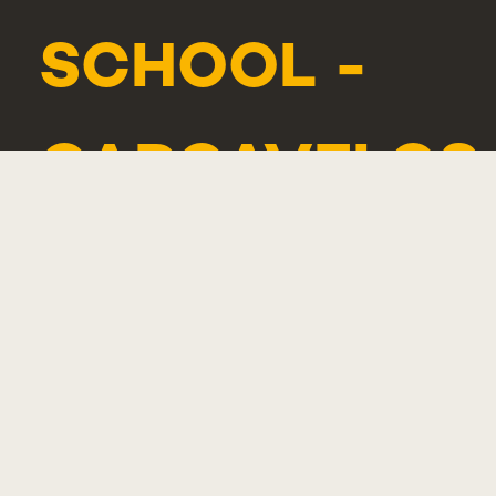
SCHOOL -
CARCAVELOS
RUA DE
LUANDA 166,
2775-233