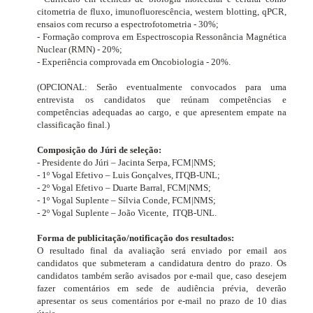
citometria de fluxo, imunofluorescência,
western blotting
, qPCR,
ensaios com recurso a espectrofotometria - 30%;
- Formação comprova em Espectroscopia Ressonância Magnética
Nuclear (RMN) - 20%;
- Experiência comprovada em Oncobiologia - 20%.
(OPCIONAL: Serão eventualmente convocados para uma
entrevista os candidatos que reúnam competências e
competências adequadas ao cargo, e que apresentem empate na
classificação final.)
Composição do Júri de seleção:
- Presidente do Júri – Jacinta Serpa, FCM|NMS;
- 1º Vogal Efetivo – Luis Gonçalves, ITQB-UNL;
- 2º Vogal Efetivo – Duarte Barral, FCM|NMS;
- 1º Vogal Suplente – Sílvia Conde, FCM|NMS;
- 2º Vogal Suplente – João Vicente,
ITQB-UNL.
Forma de publicitação/notificação dos resultados:
O resultado final da avaliação será enviado por email aos
candidatos que submeteram a candidatura dentro do prazo. Os
candidatos também serão avisados ​​por e-mail que, caso desejem
fazer comentários em sede de audiência prévia, deverão
apresentar os seus comentários por e-mail no prazo de 10 dias