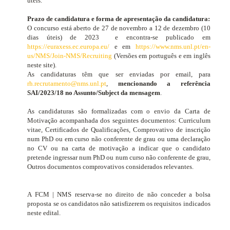
úteis.
Prazo de candidatura e forma de apresentação da candidatura:
O concurso está aberto de 27 de novembro a 12 de dezembro
(10
dias úteis)
de 2023
e encontra-se publicado em
https://euraxess.ec.europa.eu/
e em
https://www.nms.unl.pt/en-
us/NMS/Join-NMS/Recruiting
(Versões em português e em inglês
neste site).
As candidaturas têm que ser enviadas por email, para
rh.recrutamento@nms.unl.pt
,
mencionando a referência
SAI/2023/18 no Assunto/Subject da mensagem
.
As candidaturas são formalizadas com o envio da Carta de
Motivação acompanhada dos seguintes documentos:
Curriculum
vitae
, Certificados de Qualificações, Comprovativo de inscrição
num PhD ou em curso não conferente de grau ou uma declaração
no CV ou na carta de motivação a indicar que o candidato
pretende ingressar num PhD ou num curso não conferente de grau,
Outros documentos comprovativos considerados relevantes.
A FCM | NMS reserva-se no direito de não conceder a bolsa
proposta se os candidatos não satisfizerem os requisitos indicados
neste edital.