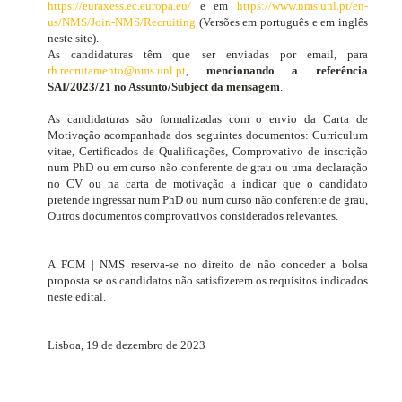
https://euraxess.ec.europa.eu/
e em
https://www.nms.unl.pt/en-
us/NMS/Join-NMS/Recruiting
(Versões em português e em inglês
neste site).
As candidaturas têm que ser enviadas por email, para
rh.recrutamento@nms.unl.pt
,
mencionando a referência
SAI/2023/21 no Assunto/Subject da mensagem
.
As candidaturas são formalizadas com o envio da Carta de
Motivação acompanhada dos seguintes documentos:
Curriculum
vitae
, Certificados de Qualificações, Comprovativo de inscrição
num PhD ou em curso não conferente de grau ou uma declaração
no CV ou na carta de motivação a indicar que o candidato
pretende ingressar num PhD ou num curso não conferente de grau,
Outros documentos comprovativos considerados relevantes.
A FCM | NMS reserva-se no direito de não conceder a bolsa
proposta se os candidatos não satisfizerem os requisitos indicados
neste edital.
Lisboa, 19 de dezembro de 2023