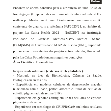
Bolsas
Encontra-se aberto concurso para a atribuição de uma Bolsa de
Investigação (BI) para o desenvolvimento de atividades de I&D a
realizar por Mestre inscrito num Doutoramento ou num curso não
conferente de grau, com a referência SAI/2023/21, no âmbito do
projeto
La Caixa Health 2022 - NASCENT
na instituição
Faculdade de Ciências Médicas|NOVA Medical School
(FCM|NMS) da Universidade NOVA de Lisboa (UNL), suportado
por receitas provenientes do projeto acima referido, financiado
pela
La Caixa Foundation, nas seguintes condições:
Área Científica:
Biomedicina
Requisitos de admissão (critérios de elegibilidade):
- Mestrado na área de Biomedicina, Ciências da Saúde,
Biológicas ou áreas afins;
-
Experiência em modelos celulares de degeneração macular
relacionada com a idade, particularmente culturas de células de
epitélio pigmentado da retina (EPR);
- Experiência em
genome editing
em linhas celulares de epitélio
pigmentado de retina;
- Experiência em tecnologia de CRISPR/Cas9 em linhas celulares