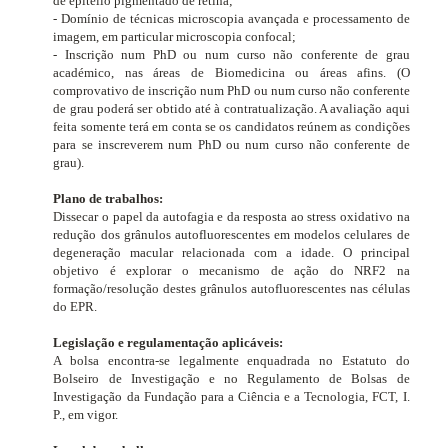
de epitélio pigmentado de retina;
- Domínio de técnicas microscopia avançada e processamento de
imagem, em particular microscopia confocal;
- Inscrição num PhD ou num curso não conferente de grau
académico, nas áreas de Biomedicina ou áreas afins. (O
comprovativo de inscrição num PhD ou num curso não conferente
de grau poderá ser obtido até à contratualização. A avaliação aqui
feita somente terá em conta se os candidatos reúnem as condições
para se inscreverem num PhD ou num curso não conferente de
grau).
Plano de trabalhos:
Dissecar o papel da autofagia e da resposta ao stress oxidativo na
redução dos grânulos autofluorescentes em modelos celulares de
degeneração macular relacionada com a idade. O principal
objetivo é explorar o mecanismo de ação do NRF2 na
formação/resolução destes grânulos autofluorescentes nas células
do EPR.
Legislação e regulamentação aplicáveis:
A bolsa encontra-se legalmente enquadrada no Estatuto do
Bolseiro de Investigação e no Regulamento de Bolsas de
Investigação da Fundação para a Ciência e a Tecnologia, FCT, I.
P., em vigor.