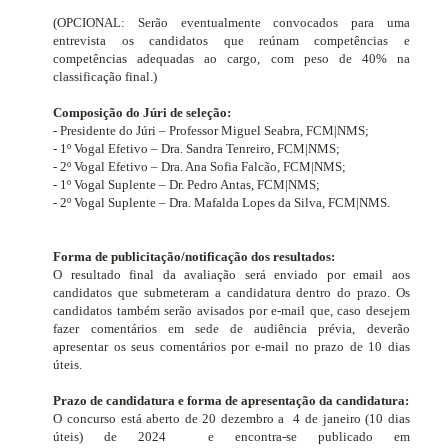
(OPCIONAL: Serão eventualmente convocados para uma
entrevista os candidatos que reúnam competências e
competências adequadas ao cargo, com peso de 40% na
classificação final.)
Composição do Júri de seleção:
- Presidente do Júri –
Professor Miguel Seabra
, FCM|NMS;
- 1º Vogal Efetivo – Dra. Sandra Tenreiro, FCM|NMS;
- 2º Vogal Efetivo – Dra. Ana Sofia Falcão, FCM|NMS;
- 1º Vogal Suplente – Dr. Pedro Antas, FCM|NMS;
- 2º Vogal Suplente – Dra. Mafalda Lopes da Silva, FCM|NMS.
Forma de publicitação/notificação dos resultados:
O resultado final da avaliação será enviado por email aos
candidatos que submeteram a candidatura dentro do prazo. Os
candidatos também serão avisados ​​por e-mail que, caso desejem
fazer comentários em sede de audiência prévia, deverão
apresentar os seus comentários por e-mail no prazo de 10 dias
úteis.
Prazo de candidatura e forma de apresentação da candidatura:
O concurso está aberto de 20 dezembro a
4 de janeiro
(10 dias
úteis)
de 2024
e encontra-se publicado em