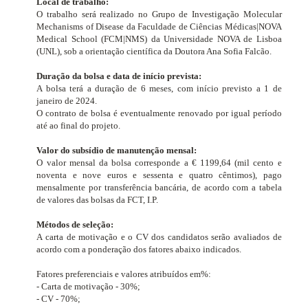
Local de trabalho:
O trabalho será realizado no Grupo de Investigação
Molecular
Mechanisms of Disease
da Faculdade de Ciências Médicas|NOVA
Medical School (FCM|NMS) da Universidade NOVA de Lisboa
(UNL), sob a orientação científica da Doutora Ana Sofia Falcão.
Duração da bolsa e data de início prevista:
A bolsa terá a duração de 6 meses, com início previsto a 1 de
janeiro de 2024.
O contrato de bolsa é eventualmente renovado por igual período
até ao final do projeto.
Valor do subsídio de manutenção mensal:
O valor mensal da bolsa corresponde a € 1199,64 (mil cento e
noventa e nove euros e sessenta e quatro cêntimos), pago
mensalmente por transferência bancária, de acordo com a tabela
de valores das bolsas da FCT, I.P.
Métodos de seleção:
A carta de motivação e o CV dos candidatos serão avaliados de
acordo com a ponderação dos fatores abaixo indicados.
Fatores preferenciais e valores atribuídos em%:
- Carta de motivação - 30%;
- CV - 70%;