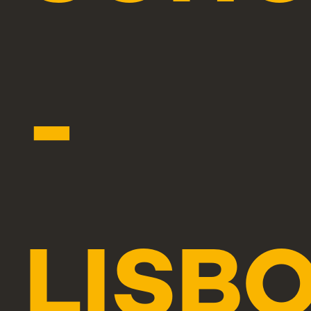
-
LISB