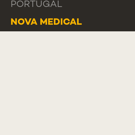
PORTUGAL
NOVA MEDICAL
SCHOOL - CARCAVELOS
RUA DE LUANDA 166,
2775-233 PAREDE
PORTUGAL
GERAL
TEL.: +351 218 803 000
LISTA DE CONTACTOS