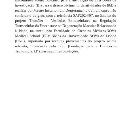
Encontra-se aberto concurso para a atribuição de uma Bolsa de
Investigação (BI) para o desenvolvimento de atividades de I&D a
realizar por Mestre inscrito num Doutoramento ou num curso não
conferente de grau, com a referência SAI/2024/07, no âmbito do
projeto TransNet – Vesículas Extracelulares na Regulação
Transcelular da Proteostase na Degeneração Macular Relacionada
à Idade, na instituição Faculdade de Ciências Médicas|NOVA
Medical School (FCM|NMS) da Universidade NOVA de Lisboa
(UNL), suportado por receitas provenientes do projeto acima
referido, financiado pela FCT
(Fundação para a Ciência e
Tecnologia, I.P.)
, nas seguintes condições: