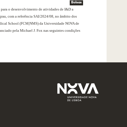
Bolsas
) para o desenvolvimento de atividades de I&D a
grau, com a referência SAI/2024/08, no âmbito dos
edical School (FCM|NMS) da Universidade NOVA de
nanciado pela Michael J. Fox nas seguintes condições