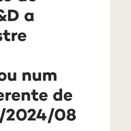
I&D a
stre
ou num
erente de
AI/2024/08