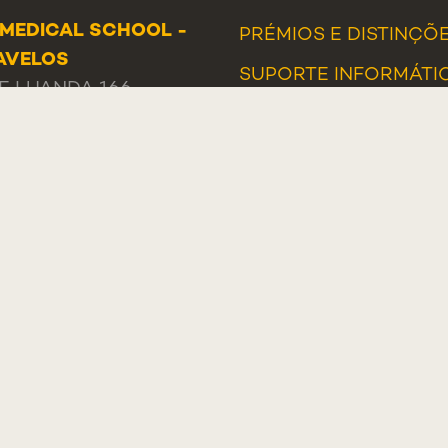
MEDICAL SCHOOL -
PRÉMIOS E DISTINÇÕ
AVELOS
SUPORTE INFORMÁTI
E LUANDA 166,
233 PAREDE
UGAL
L
+351 218 803 000
 DE CONTACTOS
OS, SUGESTÕES E
AMAÇÕES
L DE DENÚNCIAS