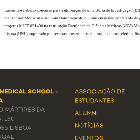
Encontra-se aberto concurso para a atribuição de uma Bolsa de Investigação (BI
realizar por Mestre inscrito num Doutoramento ou num curso não conferente de 
projetos MJFF-021400 na instituição Faculdade de Ciências Médicas|NOVA M
Lisboa (UNL), suportado por receitas provenientes do projeto acima referido, fi
MEDICAL SCHOOL -
ASSOCIAÇÃO DE
A
ESTUDANTES
 MÁRTIRES DA
ALUMNI
, 130
NOTÍCIAS
056 LISBOA
UGAL
EVENTOS