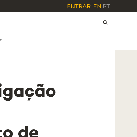
ENTRAR
EN
PT
tigação
to de