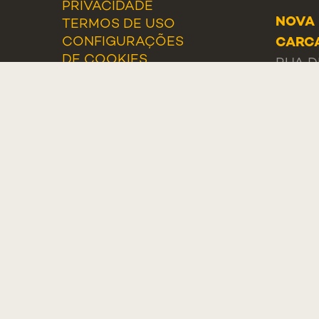
PRIVACIDADE
NOVA 
TERMOS DE USO
CONFIGURAÇÕES
CARC
DE COOKIES
RUA D
2775-
PORT
GERA
TEL.: 
LISTA
ELOGI
RECL
PORTA