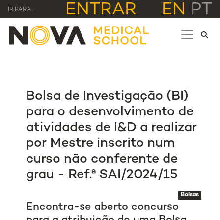
ENTRAR
EN
PT
IR PARA...
Bolsa de Investigação (BI)
para o desenvolvimento de
atividades de I&D a realizar
por Mestre inscrito num
curso não conferente de
grau - Ref.ª SAI/2024/15
Bolsas
Encontra-se aberto concurso
para a atribuição de uma Bolsa