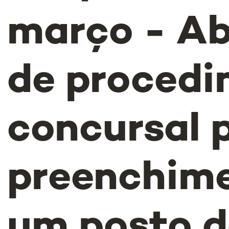
março - Ab
de proced
concursal 
preenchim
um posto d