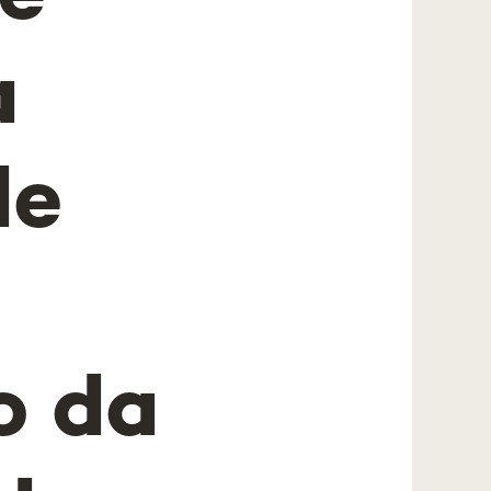
a
de
o da