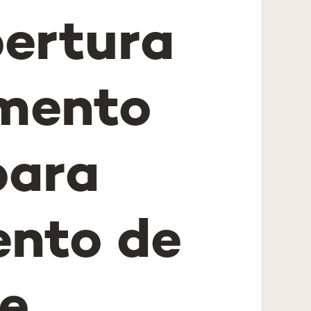
ertura
imento
para
ento de
e