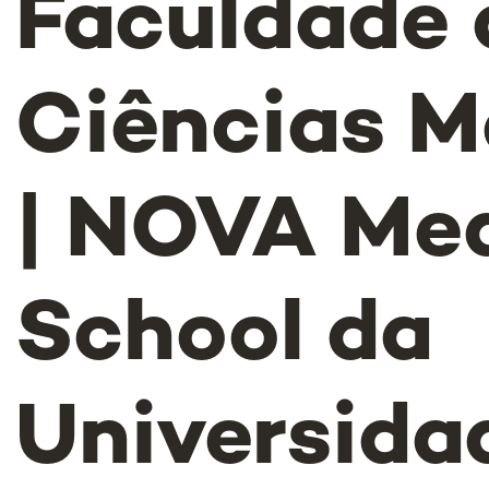
Faculdade 
Ciências M
| NOVA Med
School da
Universida