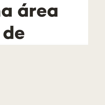
na área
 de
a
ância e
ia