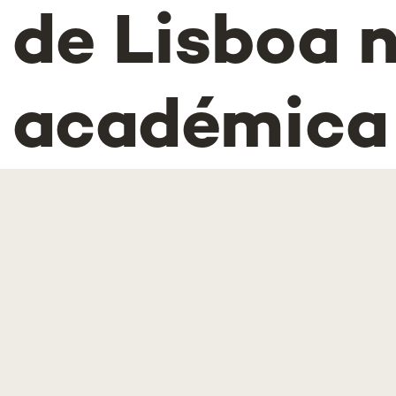
de Lisboa 
académica
Medicina d
Mulher, Inf
Adolescênc