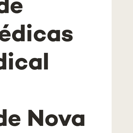
de
édicas
ical
de Nova