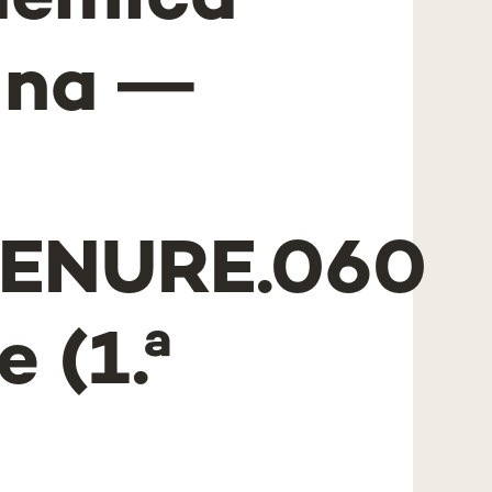
démica
ina ―
TENURE.060
 (1.ª