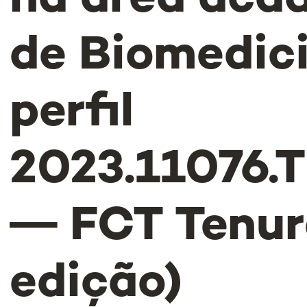
na área aca
de Biomedic
perfil
2023.11076.
― FCT Tenure
edição)