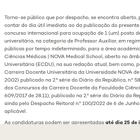
Torna-se público que por despacho, se encontra aberto, pe
contar do dia útil imediato ao da publicação do presente
concurso internacional para ocupação de 1 (um) posto d
universitária, na categoria de Professor Auxiliar, em reg
públicas por tempo indeterminado, para a área académi
Ciências Médicas | NOVA Medical School, aberto no âmb
Universitária (ECDU), na sua redação atual, bem como,
Carreira Docente Universitária da Universidade NOVA de
20.02) publicado na 2.ª série do Diário da República, n.º 
dos Concursos da Carreira Docente da Faculdade Ciênci
609/2017 de 28.11), publicado na 2.ª série do Diário da Re
ainda pelo Despacho Reitoral n.º 100/2022 de 6 de Junho
aplicável.
As candidaturas podem ser apresentadas
até dia 25 de 