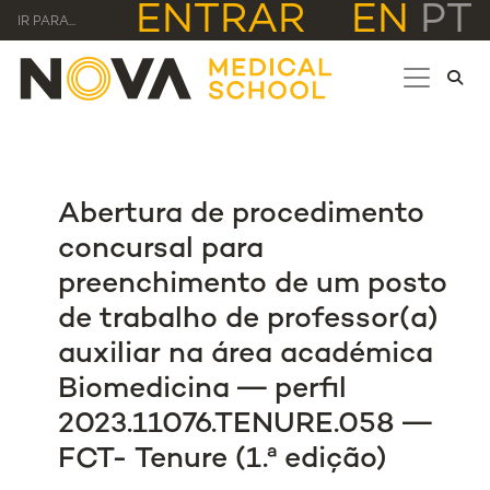
ENTRAR
EN
PT
IR PARA...
Abertura de procedimento
concursal para
preenchimento de um posto
de trabalho de professor(a)
auxiliar na área académica
Biomedicina ― perfil
2023.11076.TENURE.058 ―
FCT- Tenure (1.ª edição)