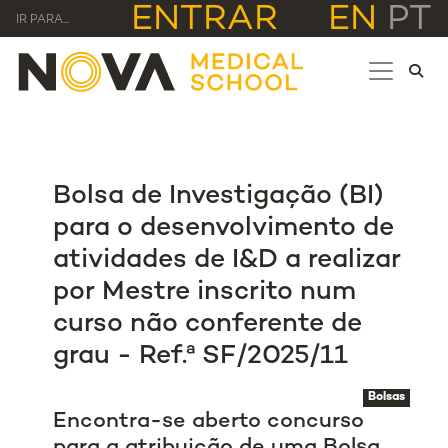
ENTRAR
EN
PT
IR PARA...
Bolsa de Investigação (BI)
para o desenvolvimento de
atividades de I&D a realizar
por Mestre inscrito num
curso não conferente de
grau - Ref.ª SF/2025/11
Bolsas
Encontra-se aberto concurso
para a atribuição de uma Bolsa