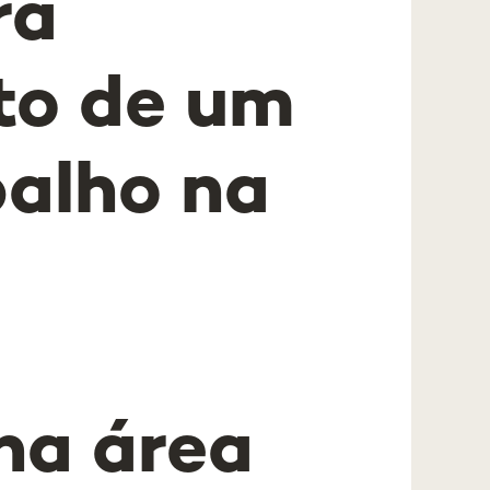
ra
to de um
balho na
na área