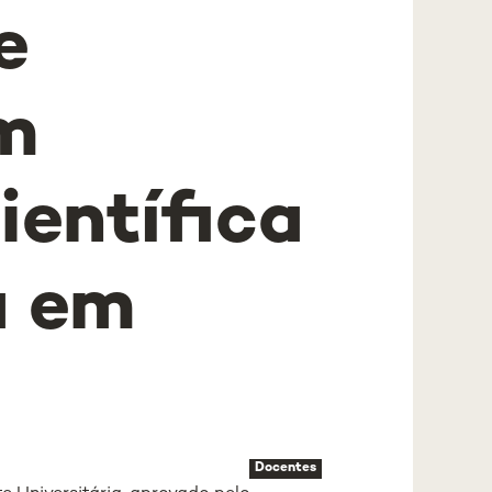
e
om
ientífica
a em
Docentes