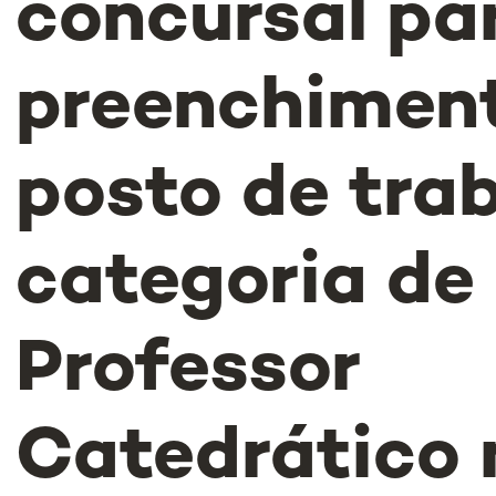
concursal pa
preenchimen
posto de tra
categoria de
Professor
Catedrático 