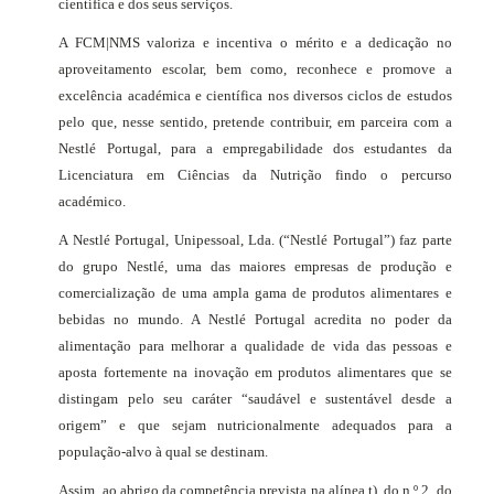
científica e dos seus serviços.
A FCM|NMS valoriza e incentiva o mérito e a dedicação no
aproveitamento escolar, bem como, reconhece e promove a
excelência académica e científica nos diversos ciclos de estudos
pelo que, nesse sentido, pretende contribuir, em parceira com a
Nestlé Portugal, para a empregabilidade dos estudantes da
Licenciatura em Ciências da Nutrição findo o percurso
académico.
A Nestlé Portugal, Unipessoal, Lda. (“Nestlé Portugal”) faz parte
do grupo Nestlé, uma das maiores empresas de produção e
comercialização de uma ampla gama de produtos alimentares e
bebidas no mundo. A Nestlé Portugal acredita no poder da
alimentação para melhorar a qualidade de vida das pessoas e
aposta fortemente na inovação em produtos alimentares que se
distingam pelo seu caráter “saudável e sustentável desde a
origem” e que sejam nutricionalmente adequados para a
população-alvo à qual se destinam.
Assim, ao abrigo da competência prevista na alínea t), do n.º 2, do